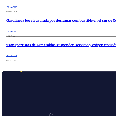
ECUADOR
07:44 ECT
Gasolinera fue clausurada por derramar combustible en el sur de Q
ECUADOR
15:27 ECT
Transportistas de Esmeraldas suspenden servicio y exigen revisión
ECUADOR
09:50 ECT