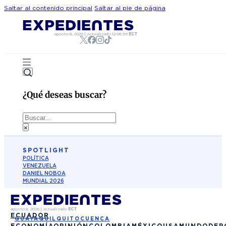
Saltar al contenido principal
Saltar al pie de página
agosto 8, 2026
|
Actualizado
12:08:56
ECT
¿Qué deseas buscar?
Buscar
×
SPOTLIGHT
POLÍTICA
VENEZUELA
DANIEL NOBOA
MUNDIAL 2026
agosto 8, 2026
|
Actualizado
ECT
ECUADOR
GUAYAQUIL
QUITO
CUENCA
ECONOMÍA
OPINIÓN
COLOMBIA
MÉXICO
USA
MUNDO
DEP