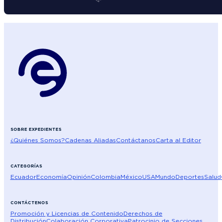
SOBRE EXPEDIENTES
¿Quiénes Somos?
Cadenas Aliadas
Contáctanos
Carta al Editor
CATEGORÍAS
Ecuador
Economía
Opinión
Colombia
México
USA
Mundo
Deportes
Salud
CONTÁCTENOS
Promoción y Licencias de Contenido
Derechos de
Distribución
Colaboración Corporativa
Patrocinio de Secciones