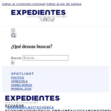
Saltar al contenido principal
Saltar al pie de página
agosto 6, 2026
|
Actualizado
11:26:01
ECT
¿Qué deseas buscar?
Buscar
×
SPOTLIGHT
POLÍTICA
VENEZUELA
DANIEL NOBOA
MUNDIAL 2026
agosto 6, 2026
|
Actualizado
ECT
ECUADOR
GUAYAQUIL
QUITO
CUENCA
ECONOMÍA
OPINIÓN
COLOMBIA
MÉXICO
USA
MUNDO
DEP