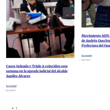
Movimiento ADN f
de Andrés Guschme
Prefectura del Gu
ECUADOR
10:17 ECT
Casos Goleada y Triple A coinciden esta
semana en la agenda judicial del alcalde
Aquiles Alvarez
ECUADOR
10:24 ECT
1