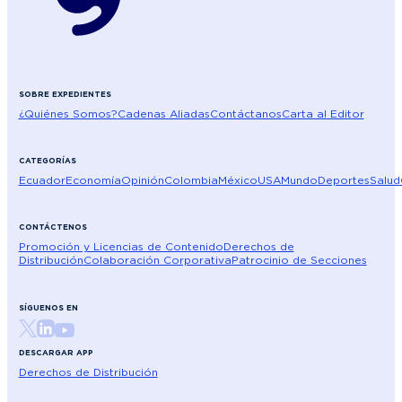
SOBRE EXPEDIENTES
¿Quiénes Somos?
Cadenas Aliadas
Contáctanos
Carta al Editor
CATEGORÍAS
Ecuador
Economía
Opinión
Colombia
México
USA
Mundo
Deportes
Salud
CONTÁCTENOS
Promoción y Licencias de Contenido
Derechos de
Distribución
Colaboración Corporativa
Patrocinio de Secciones
SÍGUENOS EN
DESCARGAR APP
Derechos de Distribución