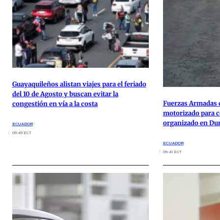
Guayaquileños alistan viajes para el feriado
del 10 de Agosto y buscan evitar la
Fuerzas Armadas 
congestión en vía a la costa
motorizado para c
organizado en Du
ECUADOR
09:49 ECT
ECUADOR
09:41 ECT