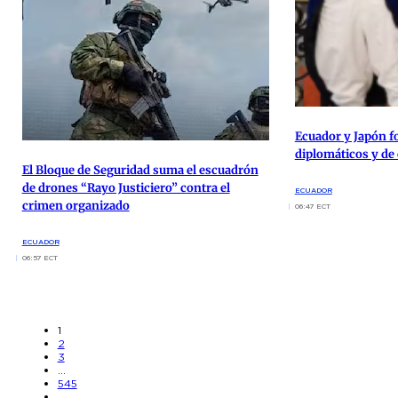
Ecuador y Japón fo
diplomáticos y de
El Bloque de Seguridad suma el escuadrón
de drones “Rayo Justiciero” contra el
ECUADOR
crimen organizado
06:47 ECT
ECUADOR
06:57 ECT
1
2
3
…
545
→