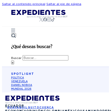
Saltar al contenido principal
Saltar al pie de página
agosto 6, 2026
|
Actualizado
14:55:24
ECT
¿Qué deseas buscar?
Buscar
×
SPOTLIGHT
POLÍTICA
VENEZUELA
DANIEL NOBOA
MUNDIAL 2026
agosto 6, 2026
|
Actualizado
ECT
ECUADOR
GUAYAQUIL
QUITO
CUENCA
ECONOMÍA
OPINIÓN
COLOMBIA
MÉXICO
USA
MUNDO
DEP