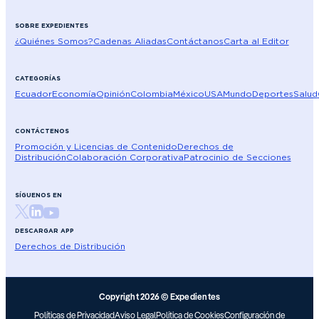
SOBRE EXPEDIENTES
¿Quiénes Somos?
Cadenas Aliadas
Contáctanos
Carta al Editor
CATEGORÍAS
Ecuador
Economía
Opinión
Colombia
México
USA
Mundo
Deportes
Salud
CONTÁCTENOS
Promoción y Licencias de Contenido
Derechos de
Distribución
Colaboración Corporativa
Patrocinio de Secciones
SÍGUENOS EN
DESCARGAR APP
Derechos de Distribución
Copyright 2026 © Expedientes
Políticas de Privacidad
Aviso Legal
Política de Cookies
Configuración de