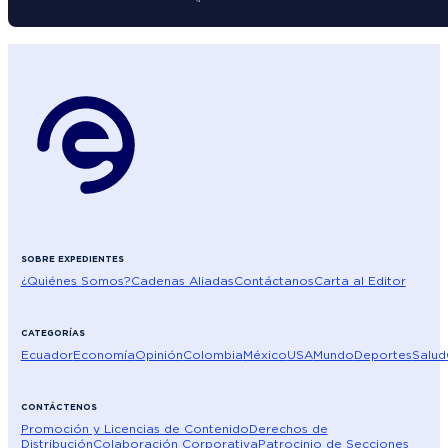
SOBRE EXPEDIENTES
¿Quiénes Somos?
Cadenas Aliadas
Contáctanos
Carta al Editor
CATEGORÍAS
Ecuador
Economía
Opinión
Colombia
México
USA
Mundo
Deportes
Salud
CONTÁCTENOS
Promoción y Licencias de Contenido
Derechos de
Distribución
Colaboración Corporativa
Patrocinio de Secciones