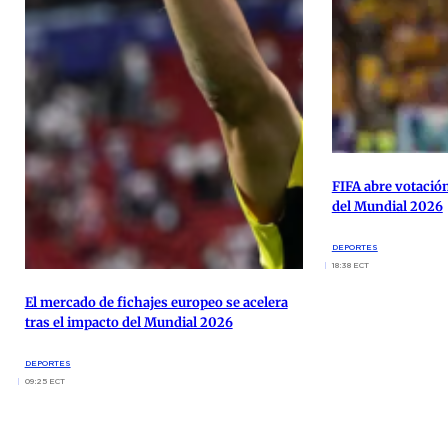
FIFA abre votación
del Mundial 2026
DEPORTES
18:38 ECT
El mercado de fichajes europeo se acelera
tras el impacto del Mundial 2026
DEPORTES
09:25 ECT