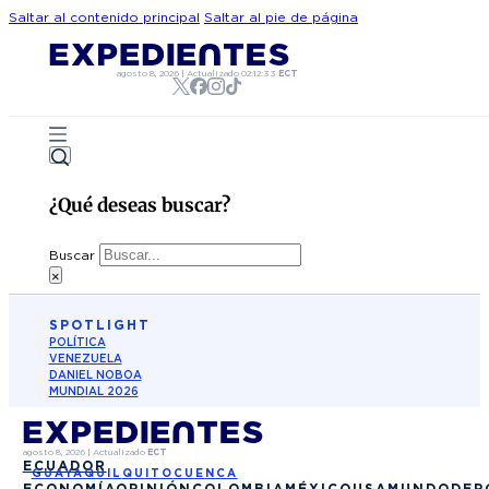
Saltar al contenido principal
Saltar al pie de página
agosto 8, 2026
|
Actualizado
02:12:33
ECT
¿Qué deseas buscar?
Buscar
×
SPOTLIGHT
POLÍTICA
VENEZUELA
DANIEL NOBOA
MUNDIAL 2026
agosto 8, 2026
|
Actualizado
ECT
ECUADOR
GUAYAQUIL
QUITO
CUENCA
ECONOMÍA
OPINIÓN
COLOMBIA
MÉXICO
USA
MUNDO
DEP