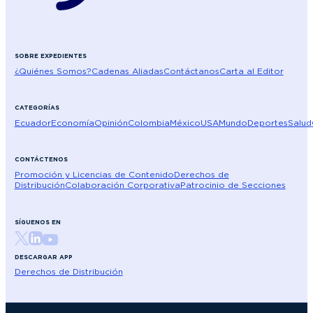
SOBRE EXPEDIENTES
¿Quiénes Somos?
Cadenas Aliadas
Contáctanos
Carta al Editor
CATEGORÍAS
Ecuador
Economía
Opinión
Colombia
México
USA
Mundo
Deportes
Salud
CONTÁCTENOS
Promoción y Licencias de Contenido
Derechos de
Distribución
Colaboración Corporativa
Patrocinio de Secciones
SÍGUENOS EN
DESCARGAR APP
Derechos de Distribución