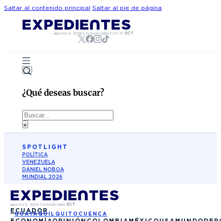
Saltar al contenido principal
Saltar al pie de página
agosto 9, 2026
|
Actualizado
11:47:17
ECT
¿Qué deseas buscar?
Buscar
×
SPOTLIGHT
POLÍTICA
VENEZUELA
DANIEL NOBOA
MUNDIAL 2026
agosto 9, 2026
|
Actualizado
ECT
ECUADOR
GUAYAQUIL
QUITO
CUENCA
ECONOMÍA
OPINIÓN
COLOMBIA
MÉXICO
USA
MUNDO
DEP