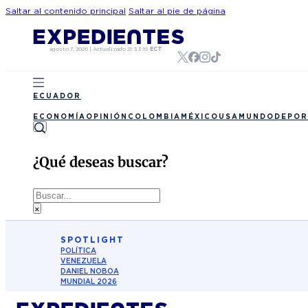
Saltar al contenido principal
Saltar al pie de página
agosto 7, 2026
|
Actualizado
21:33:19
ECT
ECUADOR
ECONOMÍA
OPINIÓN
COLOMBIA
MÉXICO
USA
MUNDO
DEPOR
¿Qué deseas buscar?
Buscar
×
SPOTLIGHT
POLÍTICA
VENEZUELA
DANIEL NOBOA
MUNDIAL 2026