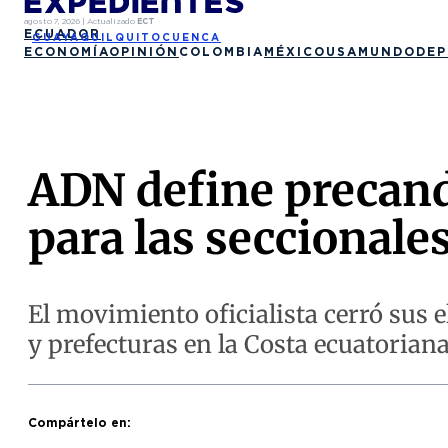
agosto 7, 2026
|
Actualizado
ECT
ECUADOR
GUAYAQUIL
QUITO
CUENCA
ECONOMÍA
OPINIÓN
COLOMBIA
MÉXICO
USA
MUNDO
DEP
ADN define precan
para las seccionale
El movimiento oficialista cerró sus 
y prefecturas en la Costa ecuatoriana
Compártelo en: