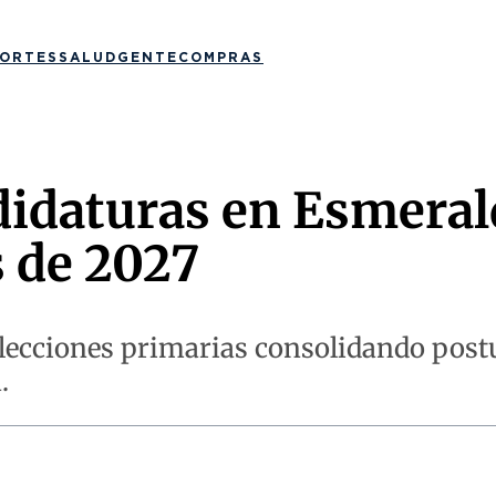
ORTES
SALUD
GENTE
COMPRAS
didaturas en Esmeral
s de 2027
elecciones primarias consolidando postu
.