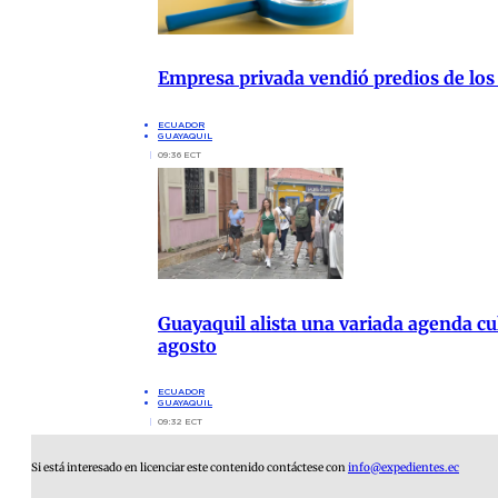
Empresa privada vendió predios de los
ECUADOR
GUAYAQUIL
09:36 ECT
Guayaquil alista una variada agenda cul
agosto
ECUADOR
GUAYAQUIL
09:32 ECT
Si está interesado en licenciar este contenido contáctese con
info@expedientes.ec