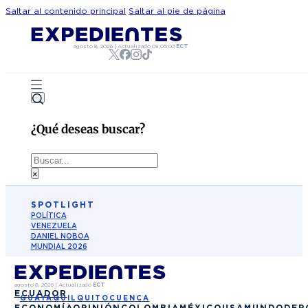
Saltar al contenido principal
Saltar al pie de página
agosto 8, 2026
|
Actualizado
09:05:02
ECT
¿Qué deseas buscar?
Buscar
×
SPOTLIGHT
POLÍTICA
VENEZUELA
DANIEL NOBOA
MUNDIAL 2026
agosto 8, 2026
|
Actualizado
ECT
ECUADOR
GUAYAQUIL
QUITO
CUENCA
ECONOMÍA
OPINIÓN
COLOMBIA
MÉXICO
USA
MUNDO
DEP