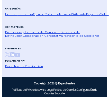
CATEGORÍAS
Ecuador
Economía
Opinión
Colombia
México
USA
Mundo
Deportes
Salud
CONTÁCTENOS
Promoción y Licencias de Contenido
Derechos de
Distribución
Colaboración Corporativa
Patrocinio de Secciones
SÍGUENOS EN
DESCARGAR APP
Derechos de Distribución
Copyright 2026 © Expedientes
Políticas de Privacidad
Aviso Legal
Política de Cookies
Configuración de
Cookies
Soporte