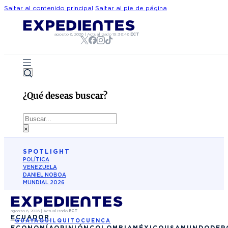
Saltar al contenido principal
Saltar al pie de página
agosto 6, 2026
|
Actualizado
19:36:46
ECT
¿Qué deseas buscar?
Buscar
×
SPOTLIGHT
POLÍTICA
VENEZUELA
DANIEL NOBOA
MUNDIAL 2026
agosto 6, 2026
|
Actualizado
ECT
ECUADOR
GUAYAQUIL
QUITO
CUENCA
ECONOMÍA
OPINIÓN
COLOMBIA
MÉXICO
USA
MUNDO
DEP