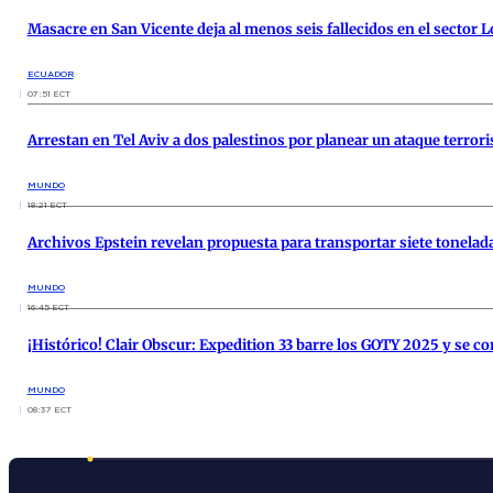
Masacre en San Vicente deja al menos seis fallecidos en el sector L
ECUADOR
07:51 ECT
Arrestan en Tel Aviv a dos palestinos por planear un ataque terrori
MUNDO
18:21 ECT
Archivos Epstein revelan propuesta para transportar siete tonelad
MUNDO
16:45 ECT
¡Histórico! Clair Obscur: Expedition 33 barre los GOTY 2025 y se c
MUNDO
08:37 ECT