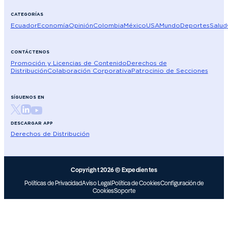
CATEGORÍAS
Ecuador
Economía
Opinión
Colombia
México
USA
Mundo
Deportes
Salud
CONTÁCTENOS
Promoción y Licencias de Contenido
Derechos de
Distribución
Colaboración Corporativa
Patrocinio de Secciones
SÍGUENOS EN
DESCARGAR APP
Derechos de Distribución
Copyright 2026 © Expedientes
Políticas de Privacidad
Aviso Legal
Política de Cookies
Configuración de
Cookies
Soporte