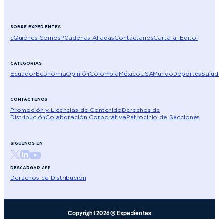
SOBRE EXPEDIENTES
¿Quiénes Somos?
Cadenas Aliadas
Contáctanos
Carta al Editor
CATEGORÍAS
Ecuador
Economía
Opinión
Colombia
México
USA
Mundo
Deportes
Salud
CONTÁCTENOS
Promoción y Licencias de Contenido
Derechos de
Distribución
Colaboración Corporativa
Patrocinio de Secciones
SÍGUENOS EN
DESCARGAR APP
Derechos de Distribución
Copyright 2026 © Expedientes