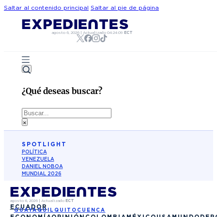
Saltar al contenido principal
Saltar al pie de página
agosto 6, 2026
|
Actualizado
04:24:09
ECT
¿Qué deseas buscar?
Buscar
×
SPOTLIGHT
POLÍTICA
VENEZUELA
DANIEL NOBOA
MUNDIAL 2026
agosto 6, 2026
|
Actualizado
ECT
ECUADOR
GUAYAQUIL
QUITO
CUENCA
ECONOMÍA
OPINIÓN
COLOMBIA
MÉXICO
USA
MUNDO
DEP