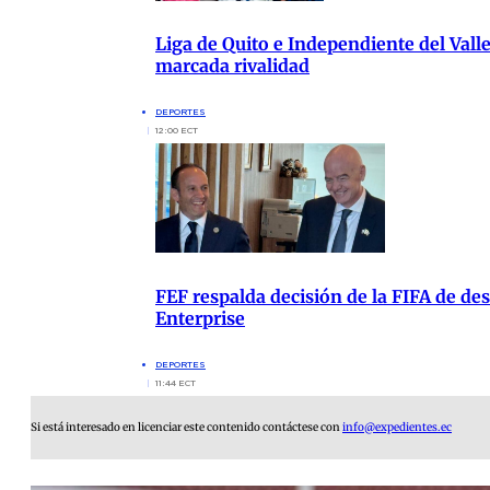
Liga de Quito e Independiente del Vall
marcada rivalidad
DEPORTES
12:00 ECT
FEF respalda decisión de la FIFA de de
Enterprise
DEPORTES
11:44 ECT
Si está interesado en licenciar este contenido contáctese con
info@expedientes.ec