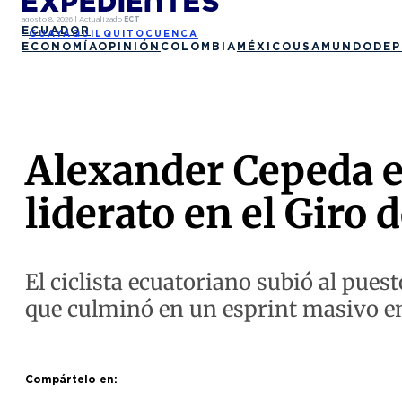
agosto 8, 2026
|
Actualizado
ECT
ECUADOR
GUAYAQUIL
QUITO
CUENCA
ECONOMÍA
OPINIÓN
COLOMBIA
MÉXICO
USA
MUNDO
DEP
Alexander Cepeda es
liderato en el Giro d
El ciclista ecuatoriano subió al pues
que culminó en un esprint masivo en
Compártelo en: