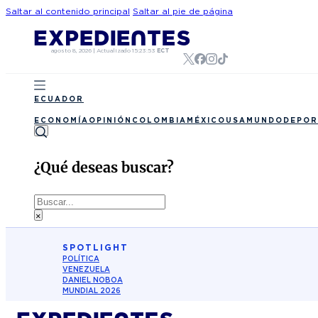
Saltar al contenido principal
Saltar al pie de página
agosto 8, 2026
|
Actualizado
15:23:53
ECT
ECUADOR
ECONOMÍA
OPINIÓN
COLOMBIA
MÉXICO
USA
MUNDO
DEPOR
¿Qué deseas buscar?
Buscar
×
SPOTLIGHT
POLÍTICA
VENEZUELA
DANIEL NOBOA
MUNDIAL 2026