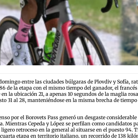
e domingo entre las ciudades búlgaras de Plovdiv y Sofía, 
la 86 de la etapa con el mismo tiempo del ganador, el francé
e en la ubicación 21, a apenas 10 segundos de la maglia ros
to 31 al 28, manteniéndose en la misma brecha de tiempo q
enso por el Borovets Pass generó un desgaste considerable 
eta. Mientras Cepeda y López se perfilan como candidatos pa
ero retroceso en la general al situarse en el puesto 94. Tr
uarta etapa en territorio italiano, un recorrido de 138 ki