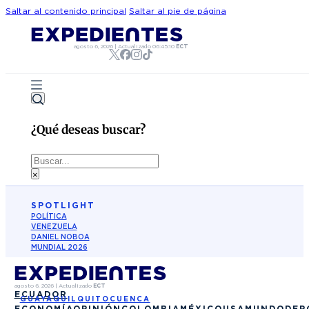
Saltar al contenido principal
Saltar al pie de página
agosto 6, 2026
|
Actualizado
06:45:10
ECT
¿Qué deseas buscar?
Buscar
×
SPOTLIGHT
POLÍTICA
VENEZUELA
DANIEL NOBOA
MUNDIAL 2026
agosto 6, 2026
|
Actualizado
ECT
ECUADOR
GUAYAQUIL
QUITO
CUENCA
ECONOMÍA
OPINIÓN
COLOMBIA
MÉXICO
USA
MUNDO
DEP