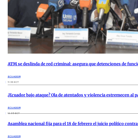
ATM se deslinda de red criminal: asegura que detenciones de funcio
ECUADOR
11:36 ECT
¿Ecuador bajo ataque? Ola de atentados y violencia estremecen al p
ECUADOR
12:35 ECT
Asamblea nacional fija para el 18 de febrero el juicio político cont
ECUADOR