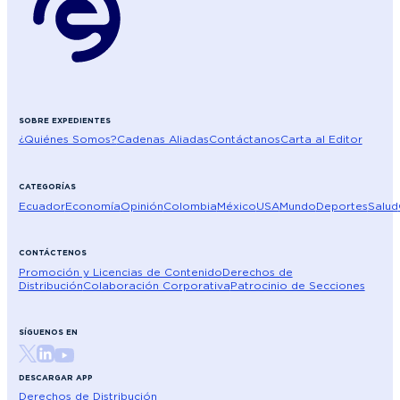
SOBRE EXPEDIENTES
¿Quiénes Somos?
Cadenas Aliadas
Contáctanos
Carta al Editor
CATEGORÍAS
Ecuador
Economía
Opinión
Colombia
México
USA
Mundo
Deportes
Salud
CONTÁCTENOS
Promoción y Licencias de Contenido
Derechos de
Distribución
Colaboración Corporativa
Patrocinio de Secciones
SÍGUENOS EN
DESCARGAR APP
Derechos de Distribución