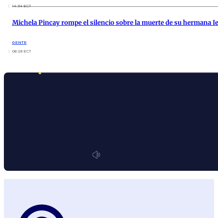
14:54 ECT
Michela Pincay rompe el silencio sobre la muerte de su hermana 
GENTE
08:28 ECT