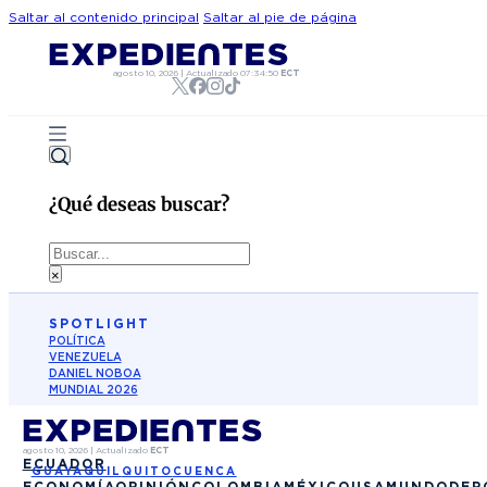
Saltar al contenido principal
Saltar al pie de página
agosto 10, 2026
|
Actualizado
07:34:50
ECT
¿Qué deseas buscar?
Buscar
×
SPOTLIGHT
POLÍTICA
VENEZUELA
DANIEL NOBOA
MUNDIAL 2026
agosto 10, 2026
|
Actualizado
ECT
ECUADOR
GUAYAQUIL
QUITO
CUENCA
ECONOMÍA
OPINIÓN
COLOMBIA
MÉXICO
USA
MUNDO
DEP