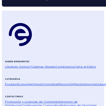
SOBRE EXPEDIENTES
¿Quiénes Somos?
Cadenas Aliadas
Contáctanos
Carta al Editor
CATEGORÍAS
Ecuador
Economía
Opinión
Colombia
México
USA
Mundo
Deportes
Salud
CONTÁCTENOS
Promoción y Licencias de Contenido
Derechos de
Distribución
Colaboración Corporativa
Patrocinio de Secciones