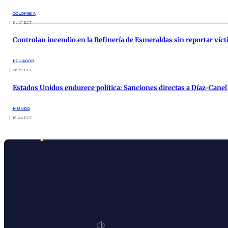
COLOMBIA
11:47 ECT
Controlan incendio en la Refinería de Esmeraldas sin reportar víc
ECUADOR
06:51 ECT
Estados Unidos endurece política: Sanciones directas a Díaz-Canel
MUNDO
19:04 ECT