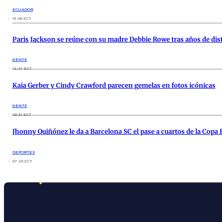
ECUADOR
13:06 ECT
Paris Jackson se reúne con su madre Debbie Rowe tras años de di
GENTE
14:47 ECT
Kaia Gerber y Cindy Crawford parecen gemelas en fotos icónicas
GENTE
09:31 ECT
Jhonny Quiñónez le da a Barcelona SC el pase a cuartos de la Copa
DEPORTES
07:26 ECT