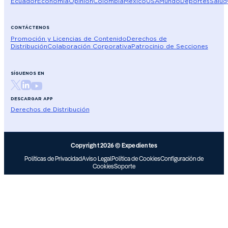
Ecuador
Economía
Opinión
Colombia
México
USA
Mundo
Deportes
Salud
CONTÁCTENOS
Promoción y Licencias de Contenido
Derechos de
Distribución
Colaboración Corporativa
Patrocinio de Secciones
SÍGUENOS EN
DESCARGAR APP
Derechos de Distribución
Copyright 2026 © Expedientes
Políticas de Privacidad
Aviso Legal
Política de Cookies
Configuración de
Cookies
Soporte