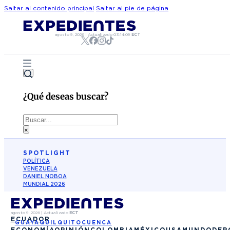
Saltar al contenido principal
Saltar al pie de página
agosto 9, 2026
|
Actualizado
03:14:09
ECT
¿Qué deseas buscar?
Buscar
×
SPOTLIGHT
POLÍTICA
VENEZUELA
DANIEL NOBOA
MUNDIAL 2026
agosto 9, 2026
|
Actualizado
ECT
ECUADOR
GUAYAQUIL
QUITO
CUENCA
ECONOMÍA
OPINIÓN
COLOMBIA
MÉXICO
USA
MUNDO
DEP