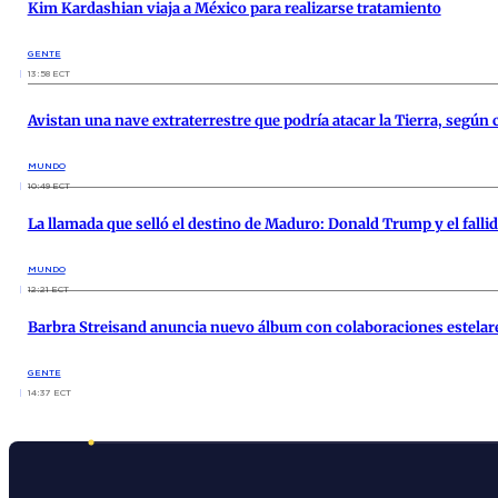
Kim Kardashian viaja a México para realizarse tratamiento
GENTE
13:58 ECT
Avistan una nave extraterrestre que podría atacar la Tierra, según 
MUNDO
10:49 ECT
La llamada que selló el destino de Maduro: Donald Trump y el falli
MUNDO
12:21 ECT
Barbra Streisand anuncia nuevo álbum con colaboraciones estela
GENTE
14:37 ECT