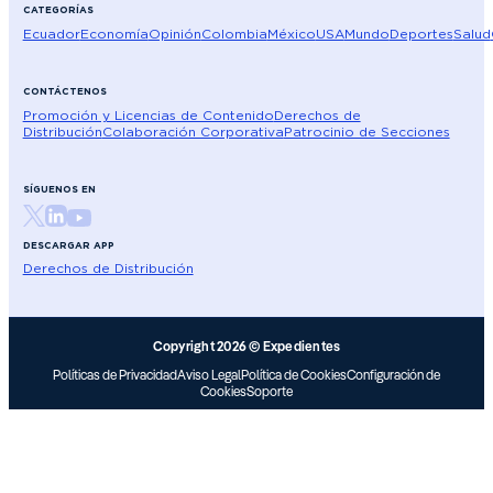
CATEGORÍAS
Ecuador
Economía
Opinión
Colombia
México
USA
Mundo
Deportes
Salud
CONTÁCTENOS
Promoción y Licencias de Contenido
Derechos de
Distribución
Colaboración Corporativa
Patrocinio de Secciones
SÍGUENOS EN
DESCARGAR APP
Derechos de Distribución
Copyright 2026 © Expedientes
Políticas de Privacidad
Aviso Legal
Política de Cookies
Configuración de
Cookies
Soporte