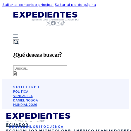
Saltar al contenido principal
Saltar al pie de página
agosto 8, 2026
|
Actualizado
23:01:29
ECT
¿Qué deseas buscar?
Buscar
×
SPOTLIGHT
POLÍTICA
VENEZUELA
DANIEL NOBOA
MUNDIAL 2026
agosto 8, 2026
|
Actualizado
ECT
ECUADOR
GUAYAQUIL
QUITO
CUENCA
ECONOMÍA
OPINIÓN
COLOMBIA
MÉXICO
USA
MUNDO
DEP