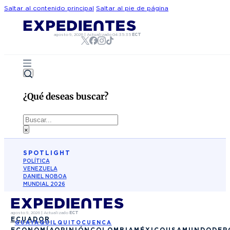
Saltar al contenido principal
Saltar al pie de página
agosto 9, 2026
|
Actualizado
04:35:35
ECT
¿Qué deseas buscar?
Buscar
×
SPOTLIGHT
POLÍTICA
VENEZUELA
DANIEL NOBOA
MUNDIAL 2026
agosto 9, 2026
|
Actualizado
ECT
ECUADOR
GUAYAQUIL
QUITO
CUENCA
ECONOMÍA
OPINIÓN
COLOMBIA
MÉXICO
USA
MUNDO
DEP