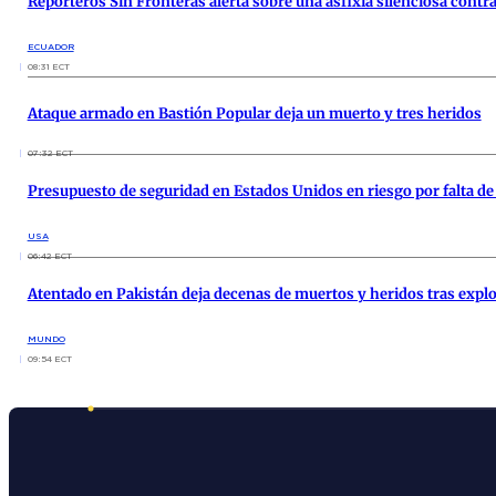
Reporteros Sin Fronteras alerta sobre una asfixia silenciosa contr
ECUADOR
08:31 ECT
Ataque armado en Bastión Popular deja un muerto y tres heridos
07:32 ECT
Presupuesto de seguridad en Estados Unidos en riesgo por falta de 
USA
06:42 ECT
Atentado en Pakistán deja decenas de muertos y heridos tras expl
MUNDO
09:54 ECT