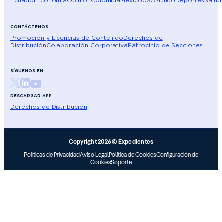
Ecuador
Economía
Opinión
Colombia
México
USA
Mundo
Deportes
Salud
CONTÁCTENOS
Promoción y Licencias de Contenido
Derechos de
Distribución
Colaboración Corporativa
Patrocinio de Secciones
SÍGUENOS EN
DESCARGAR APP
Derechos de Distribución
Copyright 2026 © Expedientes
Políticas de Privacidad
Aviso Legal
Política de Cookies
Configuración de
Cookies
Soporte