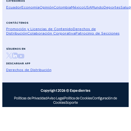
CATEGORÍAS
Ecuador
Economía
Opinión
Colombia
México
USA
Mundo
Deportes
Salud
CONTÁCTENOS
Promoción y Licencias de Contenido
Derechos de
Distribución
Colaboración Corporativa
Patrocinio de Secciones
SÍGUENOS EN
DESCARGAR APP
Derechos de Distribución
Copyright 2026 © Expedientes
Políticas de Privacidad
Aviso Legal
Política de Cookies
Configuración de
Cookies
Soporte