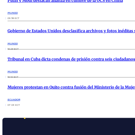
Putin y Modi destacan alianza en cumbre de la OCS en China
MUNDO
09:58 ECT
Gobierno de Estados Unidos desclasifica archivos y fotos inéditas 
MUNDO
16:29 ECT
Tribunal en Cuba dicta condenas de prisión contra seis ciudadanos
MUNDO
16:10 ECT
Mujeres protestan en Quito contra fusión del Ministerio de la Muje
ECUADOR
07:03 ECT