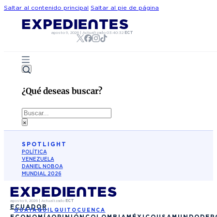
Saltar al contenido principal
Saltar al pie de página
agosto 9, 2026
|
Actualizado
03:40:32
ECT
¿Qué deseas buscar?
Buscar
×
SPOTLIGHT
POLÍTICA
VENEZUELA
DANIEL NOBOA
MUNDIAL 2026
agosto 9, 2026
|
Actualizado
ECT
ECUADOR
GUAYAQUIL
QUITO
CUENCA
ECONOMÍA
OPINIÓN
COLOMBIA
MÉXICO
USA
MUNDO
DEP