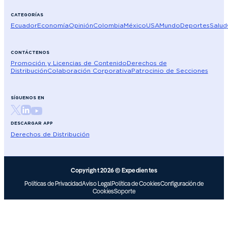
CATEGORÍAS
Ecuador
Economía
Opinión
Colombia
México
USA
Mundo
Deportes
Salud
CONTÁCTENOS
Promoción y Licencias de Contenido
Derechos de
Distribución
Colaboración Corporativa
Patrocinio de Secciones
SÍGUENOS EN
DESCARGAR APP
Derechos de Distribución
Copyright 2026 © Expedientes
Políticas de Privacidad
Aviso Legal
Política de Cookies
Configuración de
Cookies
Soporte