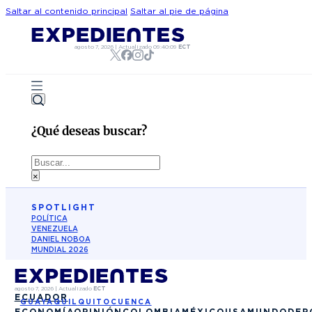
Saltar al contenido principal
Saltar al pie de página
agosto 7, 2026
|
Actualizado
09:40:09
ECT
¿Qué deseas buscar?
Buscar
×
SPOTLIGHT
POLÍTICA
VENEZUELA
DANIEL NOBOA
MUNDIAL 2026
agosto 7, 2026
|
Actualizado
ECT
ECUADOR
GUAYAQUIL
QUITO
CUENCA
ECONOMÍA
OPINIÓN
COLOMBIA
MÉXICO
USA
MUNDO
DEP