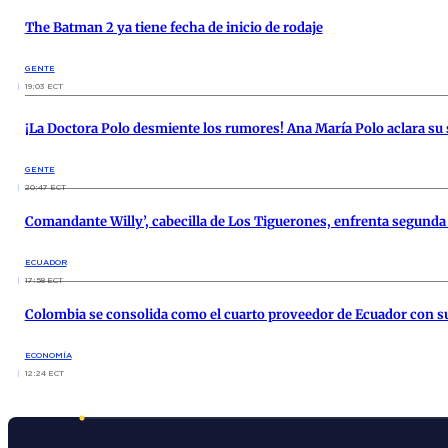
The Batman 2 ya tiene fecha de inicio de rodaje
GENTE
19:03 ECT
¡La Doctora Polo desmiente los rumores! Ana María Polo aclara s
GENTE
20:47 ECT
Comandante Willy’, cabecilla de Los Tiguerones, enfrenta segunda
ECUADOR
17:58 ECT
Colombia se consolida como el cuarto proveedor de Ecuador con s
ECONOMÍA
12:24 ECT