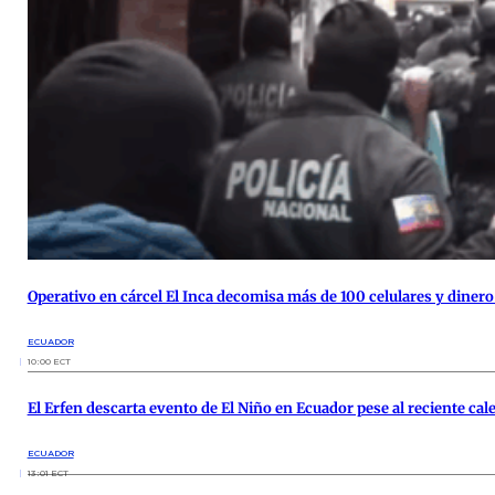
Operativo en cárcel El Inca decomisa más de 100 celulares y dinero
ECUADOR
10:00 ECT
El Erfen descarta evento de El Niño en Ecuador pese al reciente ca
ECUADOR
13:01 ECT