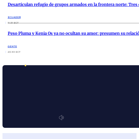
Desarticulan refugio de grupos armados en la frontera norte: Tres
ECUADOR
11:31 ECT
Peso Pluma y Kenia Os ya no ocultan su amor: presumen su relació
GENTE
20:33 ECT