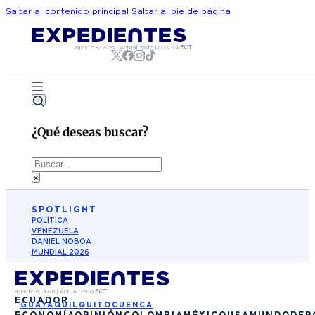
Saltar al contenido principal
Saltar al pie de página
agosto 8, 2026
|
Actualizado
17:03:34
ECT
¿Qué deseas buscar?
Buscar
×
SPOTLIGHT
POLÍTICA
VENEZUELA
DANIEL NOBOA
MUNDIAL 2026
agosto 8, 2026
|
Actualizado
ECT
ECUADOR
GUAYAQUIL
QUITO
CUENCA
ECONOMÍA
OPINIÓN
COLOMBIA
MÉXICO
USA
MUNDO
DEP