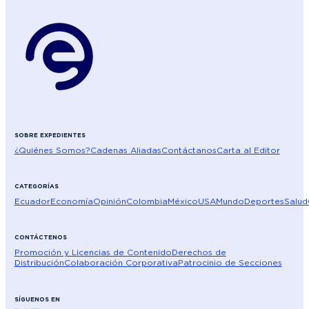
SOBRE EXPEDIENTES
¿Quiénes Somos?
Cadenas Aliadas
Contáctanos
Carta al Editor
CATEGORÍAS
Ecuador
Economía
Opinión
Colombia
México
USA
Mundo
Deportes
Salud
CONTÁCTENOS
Promoción y Licencias de Contenido
Derechos de
Distribución
Colaboración Corporativa
Patrocinio de Secciones
SÍGUENOS EN