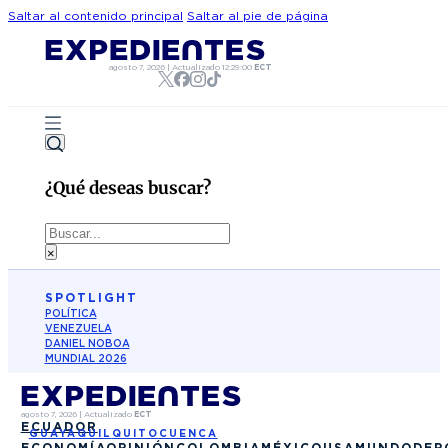
Saltar al contenido principal
Saltar al pie de página
agosto 7, 2026
|
Actualizado
12:29:00
ECT
¿Qué deseas buscar?
Buscar
×
SPOTLIGHT
POLÍTICA
VENEZUELA
DANIEL NOBOA
MUNDIAL 2026
agosto 7, 2026
|
Actualizado
ECT
ECUADOR
GUAYAQUIL
QUITO
CUENCA
ECONOMÍA
OPINIÓN
COLOMBIA
MÉXICO
USA
MUNDO
DEP