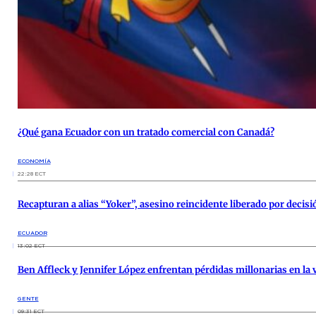
¿Qué gana Ecuador con un tratado comercial con Canadá?
ECONOMÍA
22:28 ECT
Recapturan a alias “Yoker”, asesino reincidente liberado por decisió
ECUADOR
13:02 ECT
Ben Affleck y Jennifer López enfrentan pérdidas millonarias en la
GENTE
09:31 ECT