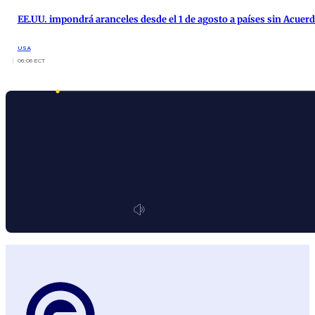
EE.UU. impondrá aranceles desde el 1 de agosto a países sin Acuer
USA
06:06 ECT