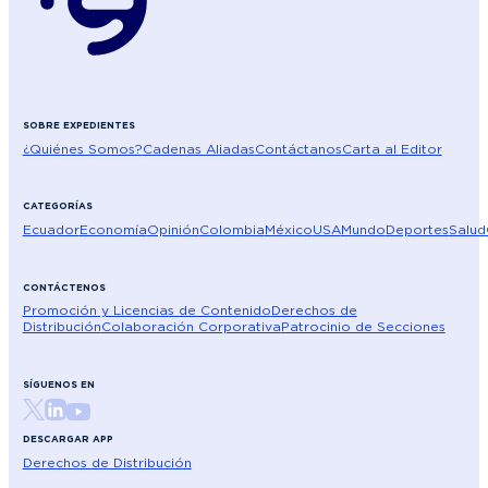
SOBRE EXPEDIENTES
¿Quiénes Somos?
Cadenas Aliadas
Contáctanos
Carta al Editor
CATEGORÍAS
Ecuador
Economía
Opinión
Colombia
México
USA
Mundo
Deportes
Salud
CONTÁCTENOS
Promoción y Licencias de Contenido
Derechos de
Distribución
Colaboración Corporativa
Patrocinio de Secciones
SÍGUENOS EN
DESCARGAR APP
Derechos de Distribución