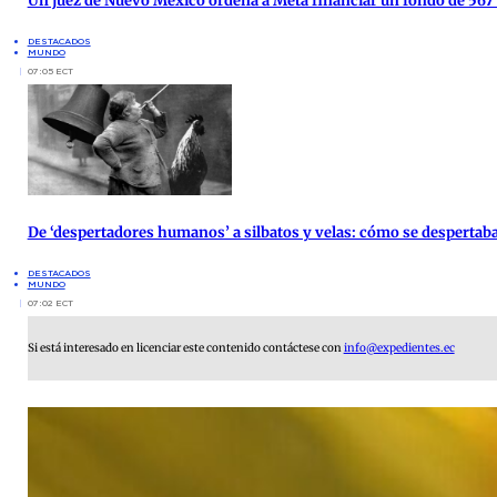
Un juez de Nuevo México ordena a Meta financiar un fondo de 567
DESTACADOS
MUNDO
07:05 ECT
De ‘despertadores humanos’ a silbatos y velas: cómo se despertab
DESTACADOS
MUNDO
07:02 ECT
Si está interesado en licenciar este contenido contáctese con
info@expedientes.ec