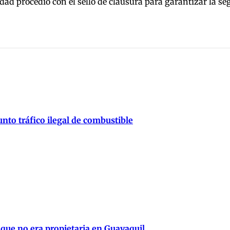
tidad procedió con el sello de clausura para garantizar la 
nto tráfico ilegal de combustible
 que no era propietaria en Guayaquil