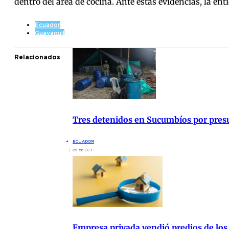
dentro del área de cocina. Ante estas evidencias, la en
Ecuador
Guayaquil
Relacionados
Tres detenidos en Sucumbíos por presu
ECUADOR
09:56 ECT
Empresa privada vendió predios de los