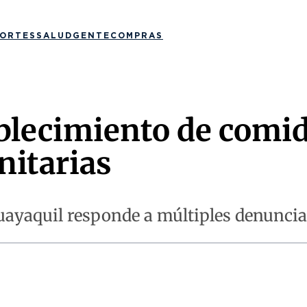
ORTES
SALUD
GENTE
COMPRAS
ablecimiento de comid
nitarias
Guayaquil responde a múltiples denunci