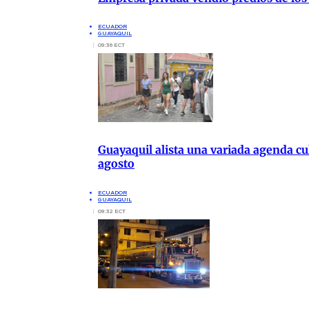
ECUADOR
GUAYAQUIL
09:36 ECT
Guayaquil alista una variada agenda cul
agosto
ECUADOR
GUAYAQUIL
09:32 ECT