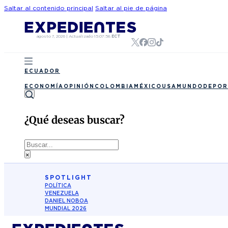
Saltar al contenido principal
Saltar al pie de página
agosto 7, 2026
|
Actualizado
15:07:58
ECT
ECUADOR
ECONOMÍA
OPINIÓN
COLOMBIA
MÉXICO
USA
MUNDO
DEPOR
¿Qué deseas buscar?
Buscar
×
SPOTLIGHT
POLÍTICA
VENEZUELA
DANIEL NOBOA
MUNDIAL 2026