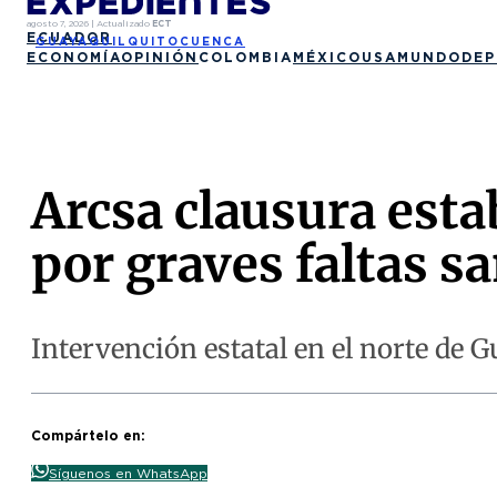
agosto 7, 2026
|
Actualizado
ECT
ECUADOR
GUAYAQUIL
QUITO
CUENCA
ECONOMÍA
OPINIÓN
COLOMBIA
MÉXICO
USA
MUNDO
DEP
Arcsa clausura est
por graves faltas sa
Intervención estatal en el norte de 
Compártelo en:
Síguenos en WhatsApp