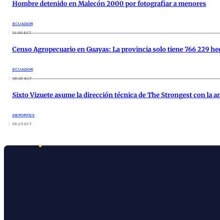
Hombre detenido en Malecón 2000 por fotografiar a menores
ECUADOR
12:00 ECT
Censo Agropecuario en Guayas: La provincia solo tiene 766 229 hec
ECUADOR
09:03 ECT
Sixto Vizuete asume la dirección técnica de The Strongest con la am
DEPORTES
09:25 ECT