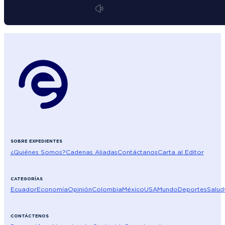
SOBRE EXPEDIENTES
¿Quiénes Somos?
Cadenas Aliadas
Contáctanos
Carta al Editor
CATEGORÍAS
Ecuador
Economía
Opinión
Colombia
México
USA
Mundo
Deportes
Salud
CONTÁCTENOS