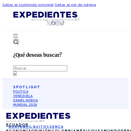
Saltar al contenido principal
Saltar al pie de página
agosto 8, 2026
|
Actualizado
07:02:20
ECT
¿Qué deseas buscar?
Buscar
×
SPOTLIGHT
POLÍTICA
VENEZUELA
DANIEL NOBOA
MUNDIAL 2026
agosto 8, 2026
|
Actualizado
ECT
ECUADOR
GUAYAQUIL
QUITO
CUENCA
ECONOMÍA
OPINIÓN
COLOMBIA
MÉXICO
USA
MUNDO
DEP