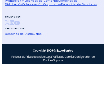
Promoción y Licencias de Contenido
Derechos de
Distribución
Colaboración Corporativa
Patrocinio de Secciones
SÍGUENOS EN
DESCARGAR APP
Derechos de Distribución
Copyright 2026 © Expedientes
Políticas de Privacidad
Aviso Legal
Política de Cookies
Configuración de
Cookies
Soporte