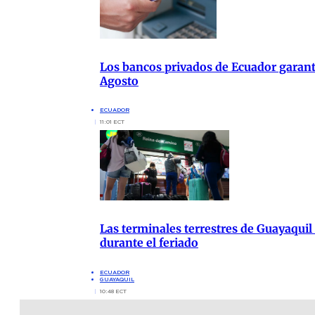
Los bancos privados de Ecuador garanti
Agosto
ECUADOR
11:01 ECT
Las terminales terrestres de Guayaquil
durante el feriado
ECUADOR
GUAYAQUIL
10:48 ECT