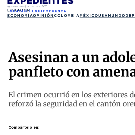
agosto 6, 2026
|
Actualizado
ECT
ECUADOR
GUAYAQUIL
QUITO
CUENCA
ECONOMÍA
OPINIÓN
COLOMBIA
MÉXICO
USA
MUNDO
DEP
Asesinan a un adole
panfleto con amena
El crimen ocurrió en los exteriores d
reforzó la seguridad en el cantón ore
Compártelo en: