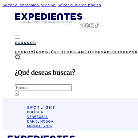
Saltar al contenido principal
Saltar al pie de página
agosto 6, 2026
|
Actualizado
03:00:48
ECT
ECUADOR
ECONOMÍA
OPINIÓN
COLOMBIA
MÉXICO
USA
MUNDO
DEPOR
¿Qué deseas buscar?
Buscar
×
SPOTLIGHT
POLÍTICA
VENEZUELA
DANIEL NOBOA
MUNDIAL 2026