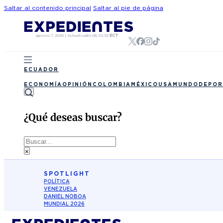
Saltar al contenido principal
Saltar al pie de página
agosto 7, 2026
|
Actualizado
08:32:52
ECT
ECUADOR
ECONOMÍA
OPINIÓN
COLOMBIA
MÉXICO
USA
MUNDO
DEPOR
¿Qué deseas buscar?
Buscar
×
SPOTLIGHT
POLÍTICA
VENEZUELA
DANIEL NOBOA
MUNDIAL 2026