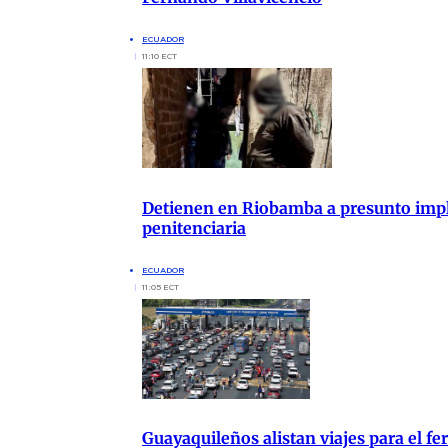
ECUADOR
11:10 ECT
Detienen en Riobamba a presunto impli
penitenciaria
ECUADOR
11:05 ECT
Guayaquileños alistan viajes para el fer