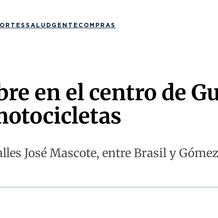
ORTES
SALUD
GENTE
COMPRAS
e en el centro de Gu
otocicletas
calles José Mascote, entre Brasil y Góme