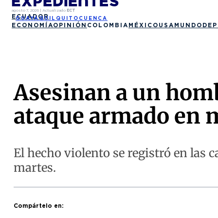
agosto 7, 2026
|
Actualizado
ECT
ECUADOR
GUAYAQUIL
QUITO
CUENCA
ECONOMÍA
OPINIÓN
COLOMBIA
MÉXICO
USA
MUNDO
DEP
Asesinan a un hombr
ataque armado en m
El hecho violento se registró en las 
martes.
Compártelo en: