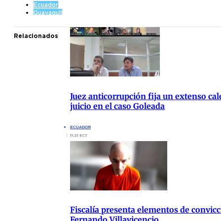
Ecuador
Guayaquil
Relacionados
Juez anticorrupción fija un extenso cal
juicio en el caso Goleada
ECUADOR
11:21 ECT
Fiscalía presenta elementos de convicc
Fernando Villavicencio