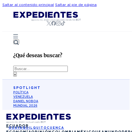
Saltar al contenido principal
Saltar al pie de página
agosto 10, 2026
|
Actualizado
02:28:56
ECT
¿Qué deseas buscar?
Buscar
×
SPOTLIGHT
POLÍTICA
VENEZUELA
DANIEL NOBOA
MUNDIAL 2026
agosto 10, 2026
|
Actualizado
ECT
ECUADOR
GUAYAQUIL
QUITO
CUENCA
ECONOMÍA
OPINIÓN
COLOMBIA
MÉXICO
USA
MUNDO
DEP