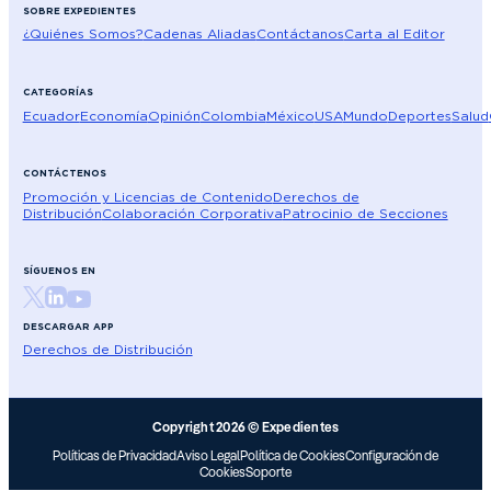
SOBRE EXPEDIENTES
¿Quiénes Somos?
Cadenas Aliadas
Contáctanos
Carta al Editor
CATEGORÍAS
Ecuador
Economía
Opinión
Colombia
México
USA
Mundo
Deportes
Salud
CONTÁCTENOS
Promoción y Licencias de Contenido
Derechos de
Distribución
Colaboración Corporativa
Patrocinio de Secciones
SÍGUENOS EN
DESCARGAR APP
Derechos de Distribución
Copyright 2026 © Expedientes
Políticas de Privacidad
Aviso Legal
Política de Cookies
Configuración de
Cookies
Soporte