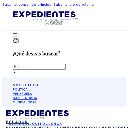
Saltar al contenido principal
Saltar al pie de página
agosto 10, 2026
|
Actualizado
11:48:41
ECT
¿Qué deseas buscar?
Buscar
×
SPOTLIGHT
POLÍTICA
VENEZUELA
DANIEL NOBOA
MUNDIAL 2026
agosto 10, 2026
|
Actualizado
ECT
ECUADOR
GUAYAQUIL
QUITO
CUENCA
ECONOMÍA
OPINIÓN
COLOMBIA
MÉXICO
USA
MUNDO
DEP