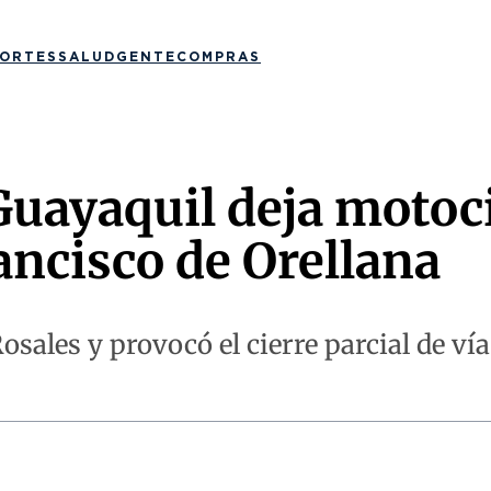
ORTES
SALUD
GENTE
COMPRAS
uayaquil deja motoci
ancisco de Orellana
Rosales y provocó el cierre parcial de v