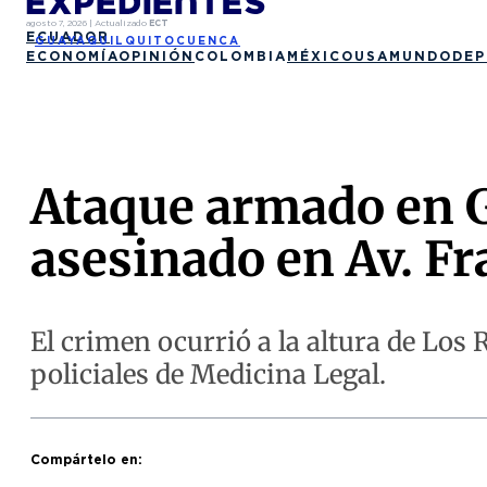
agosto 7, 2026
|
Actualizado
ECT
ECUADOR
GUAYAQUIL
QUITO
CUENCA
ECONOMÍA
OPINIÓN
COLOMBIA
MÉXICO
USA
MUNDO
DEP
Ataque armado en G
asesinado en Av. Fr
El crimen ocurrió a la altura de Los 
policiales de Medicina Legal.
Compártelo en: