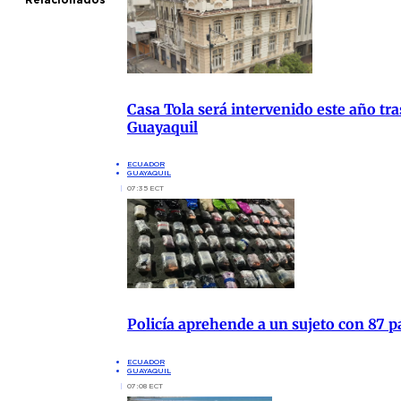
Casa Tola será intervenido este año tr
Guayaquil
ECUADOR
GUAYAQUIL
07:35 ECT
Policía aprehende a un sujeto con 87 
ECUADOR
GUAYAQUIL
07:08 ECT