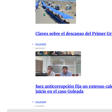
Claves sobre el descanso del Primer G
ECUADOR
06:55 ECT
Juez anticorrupción fija un extenso cal
juicio en el caso Goleada
ECUADOR
11:21 ECT