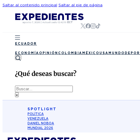
Saltar al contenido principal
Saltar al pie de página
agosto 7, 2026
|
Actualizado
12:42:19
ECT
ECUADOR
ECONOMÍA
OPINIÓN
COLOMBIA
MÉXICO
USA
MUNDO
DEPOR
¿Qué deseas buscar?
Buscar
×
SPOTLIGHT
POLÍTICA
VENEZUELA
DANIEL NOBOA
MUNDIAL 2026