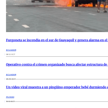
Furgoneta se incendia en el sur de Guayaquil y genera alarma en el
ECUADOR
08:12 ECT
Operativo contra el crimen organizado busca afectar estructura de
ECUADOR
06:54 ECT
Un video viral muestra a un pingüino emperador bebé durmiendo e
MUNDO
19:10 ECT