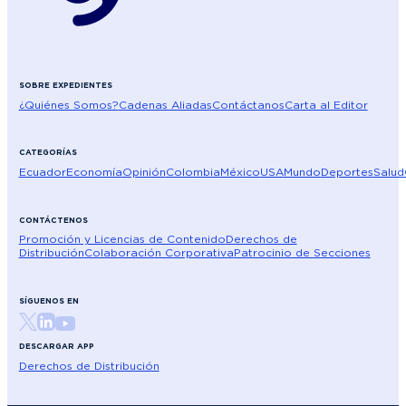
SOBRE EXPEDIENTES
¿Quiénes Somos?
Cadenas Aliadas
Contáctanos
Carta al Editor
CATEGORÍAS
Ecuador
Economía
Opinión
Colombia
México
USA
Mundo
Deportes
Salud
CONTÁCTENOS
Promoción y Licencias de Contenido
Derechos de
Distribución
Colaboración Corporativa
Patrocinio de Secciones
SÍGUENOS EN
DESCARGAR APP
Derechos de Distribución