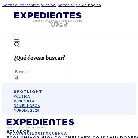
Saltar al contenido principal
Saltar al pie de página
agosto 7, 2026
|
Actualizado
12:39:06
ECT
¿Qué deseas buscar?
Buscar
×
SPOTLIGHT
POLÍTICA
VENEZUELA
DANIEL NOBOA
MUNDIAL 2026
agosto 7, 2026
|
Actualizado
ECT
ECUADOR
GUAYAQUIL
QUITO
CUENCA
ECONOMÍA
OPINIÓN
COLOMBIA
MÉXICO
USA
MUNDO
DEP