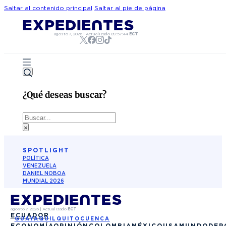
Saltar al contenido principal
Saltar al pie de página
agosto 7, 2026
|
Actualizado
09:57:44
ECT
¿Qué deseas buscar?
Buscar
×
SPOTLIGHT
POLÍTICA
VENEZUELA
DANIEL NOBOA
MUNDIAL 2026
agosto 7, 2026
|
Actualizado
ECT
ECUADOR
GUAYAQUIL
QUITO
CUENCA
ECONOMÍA
OPINIÓN
COLOMBIA
MÉXICO
USA
MUNDO
DEP