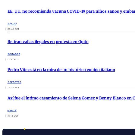
EE. UU. no recomienda vacuna COVID-19 para niños sanos y emba
SALUD
08:49 ECT
Retiran vallas ilegales en protesta en Quito
ECUADOR
11:50 ECT
Pedro Vite está en la mira de un histórico equipo italiano
DEPORTES
15:52 ECT
Así fue el íntimo casamiento de Selena Gomez y Benny Blanco en C
GENTE
16:15 ECT