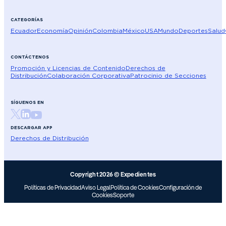
CATEGORÍAS
Ecuador
Economía
Opinión
Colombia
México
USA
Mundo
Deportes
Salud
CONTÁCTENOS
Promoción y Licencias de Contenido
Derechos de
Distribución
Colaboración Corporativa
Patrocinio de Secciones
SÍGUENOS EN
DESCARGAR APP
Derechos de Distribución
Copyright 2026 © Expedientes
Políticas de Privacidad
Aviso Legal
Política de Cookies
Configuración de
Cookies
Soporte