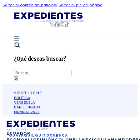
Saltar al contenido principal
Saltar al pie de página
agosto 8, 2026
|
Actualizado
11:04:08
ECT
¿Qué deseas buscar?
Buscar
×
SPOTLIGHT
POLÍTICA
VENEZUELA
DANIEL NOBOA
MUNDIAL 2026
agosto 8, 2026
|
Actualizado
ECT
ECUADOR
GUAYAQUIL
QUITO
CUENCA
ECONOMÍA
OPINIÓN
COLOMBIA
MÉXICO
USA
MUNDO
DEP