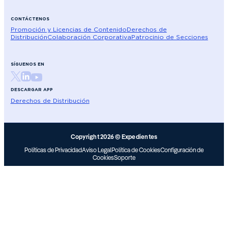
CONTÁCTENOS
Promoción y Licencias de Contenido
Derechos de
Distribución
Colaboración Corporativa
Patrocinio de Secciones
SÍGUENOS EN
DESCARGAR APP
Derechos de Distribución
Copyright 2026 © Expedientes
Políticas de Privacidad
Aviso Legal
Política de Cookies
Configuración de
Cookies
Soporte