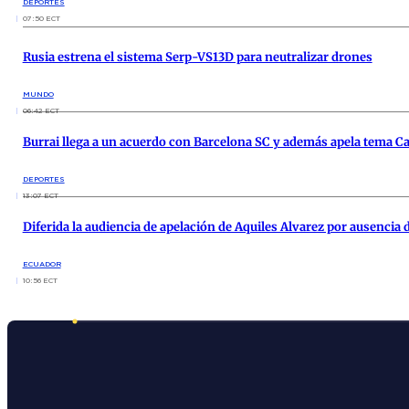
DEPORTES
07:50 ECT
Rusia estrena el sistema Serp-VS13D para neutralizar drones
MUNDO
06:42 ECT
Burrai llega a un acuerdo con Barcelona SC y además apela tema Ca
DEPORTES
13:07 ECT
Diferida la audiencia de apelación de Aquiles Alvarez por ausencia de
ECUADOR
10:56 ECT