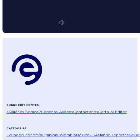
SOBRE EXPEDIENTES
¿Quiénes Somos?
Cadenas Aliadas
Contáctanos
Carta al Editor
CATEGORÍAS
Ecuador
Economía
Opinión
Colombia
México
USA
Mundo
Deportes
Salud