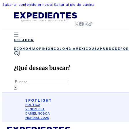
Saltar al contenido principal
Saltar al pie de página
agosto 6, 2026
|
Actualizado
09:33:19
ECT
ECUADOR
ECONOMÍA
OPINIÓN
COLOMBIA
MÉXICO
USA
MUNDO
DEPOR
¿Qué deseas buscar?
Buscar
×
SPOTLIGHT
POLÍTICA
VENEZUELA
DANIEL NOBOA
MUNDIAL 2026