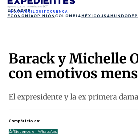
agosto 6, 2026
|
Actualizado
ECT
ECUADOR
GUAYAQUIL
QUITO
CUENCA
ECONOMÍA
OPINIÓN
COLOMBIA
MÉXICO
USA
MUNDO
DEP
Barack y Michelle 
con emotivos mens
El expresidente y la ex primera dama
Compártelo en:
Síguenos en WhatsApp