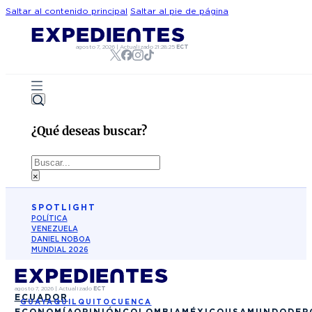
Saltar al contenido principal
Saltar al pie de página
agosto 7, 2026
|
Actualizado
21:28:25
ECT
¿Qué deseas buscar?
Buscar
×
SPOTLIGHT
POLÍTICA
VENEZUELA
DANIEL NOBOA
MUNDIAL 2026
agosto 7, 2026
|
Actualizado
ECT
ECUADOR
GUAYAQUIL
QUITO
CUENCA
ECONOMÍA
OPINIÓN
COLOMBIA
MÉXICO
USA
MUNDO
DEP