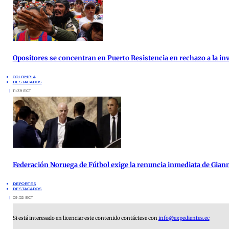
Opositores se concentran en Puerto Resistencia en rechazo a la inv
COLOMBIA
DESTACADOS
11:39 ECT
Federación Noruega de Fútbol exige la renuncia inmediata de Giann
DEPORTES
DESTACADOS
09:52 ECT
Si está interesado en licenciar este contenido contáctese con
info@expedientes.ec