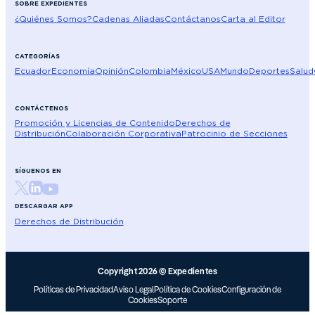
SOBRE EXPEDIENTES
¿Quiénes Somos?
Cadenas Aliadas
Contáctanos
Carta al Editor
CATEGORÍAS
Ecuador
Economía
Opinión
Colombia
México
USA
Mundo
Deportes
Salud
CONTÁCTENOS
Promoción y Licencias de Contenido
Derechos de
Distribución
Colaboración Corporativa
Patrocinio de Secciones
SÍGUENOS EN
DESCARGAR APP
Derechos de Distribución
Copyright 2026 © Expedientes
Políticas de Privacidad
Aviso Legal
Política de Cookies
Configuración de
Cookies
Soporte