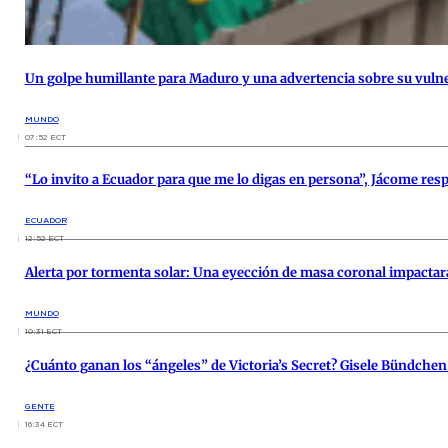
Un golpe humillante para Maduro y una advertencia sobre su vulne
MUNDO
07:52 ECT
“Lo invito a Ecuador para que me lo digas en persona”, Jácome resp
ECUADOR
12:52 ECT
Alerta por tormenta solar: Una eyección de masa coronal impactará
MUNDO
10:31 ECT
¿Cuánto ganan los “ángeles” de Victoria’s Secret? Gisele Bündchen
GENTE
16:34 ECT