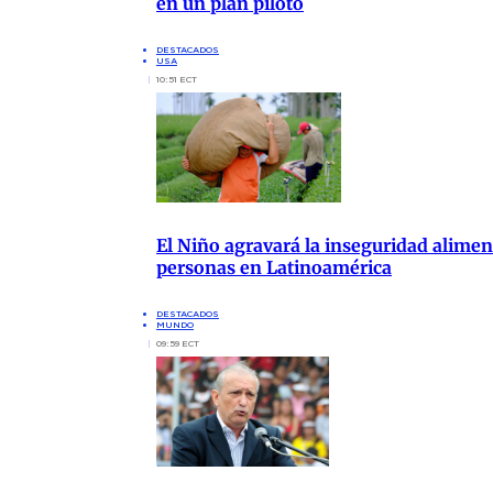
en un plan piloto
DESTACADOS
USA
10:51 ECT
El Niño agravará la inseguridad aliment
personas en Latinoamérica
DESTACADOS
MUNDO
09:59 ECT