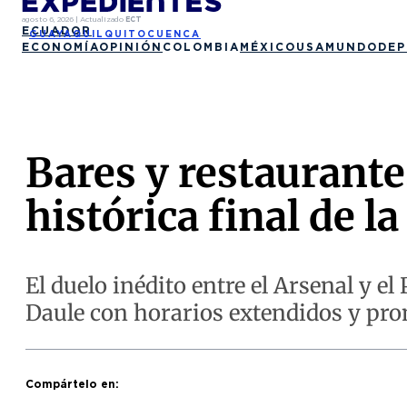
agosto 6, 2026
|
Actualizado
ECT
ECUADOR
GUAYAQUIL
QUITO
CUENCA
ECONOMÍA
OPINIÓN
COLOMBIA
MÉXICO
USA
MUNDO
DEP
Bares y restaurante
histórica final de 
El duelo inédito entre el Arsenal y 
Daule con horarios extendidos y pro
Compártelo en: