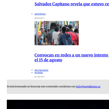
Salvador Capitano revela que estuvo cer
DEPORTES
09:34 ECT
Convocan en redes a un nuevo intento
el 15 de agosto
DESTACADOS
MUNDO
07:42 ECT
Si está interesado en licenciar este contenido contáctese con
info@expedientes.ec