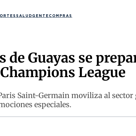
ORTES
SALUD
GENTE
COMPRAS
s de Guayas se prepa
la Champions League
el Paris Saint-Germain moviliza al secto
mociones especiales.