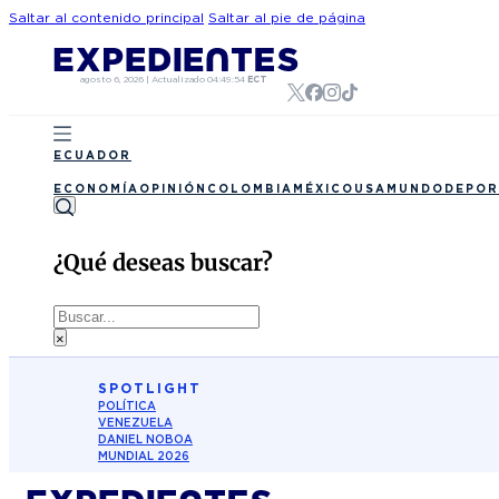
Saltar al contenido principal
Saltar al pie de página
agosto 6, 2026
|
Actualizado
04:49:54
ECT
ECUADOR
ECONOMÍA
OPINIÓN
COLOMBIA
MÉXICO
USA
MUNDO
DEPOR
¿Qué deseas buscar?
Buscar
×
SPOTLIGHT
POLÍTICA
VENEZUELA
DANIEL NOBOA
MUNDIAL 2026