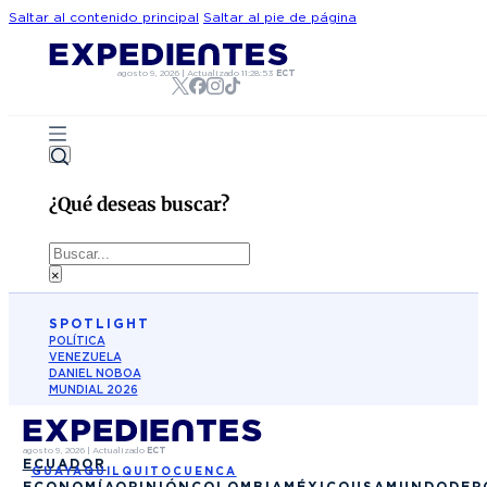
Saltar al contenido principal
Saltar al pie de página
agosto 9, 2026
|
Actualizado
11:28:53
ECT
¿Qué deseas buscar?
Buscar
×
SPOTLIGHT
POLÍTICA
VENEZUELA
DANIEL NOBOA
MUNDIAL 2026
agosto 9, 2026
|
Actualizado
ECT
ECUADOR
GUAYAQUIL
QUITO
CUENCA
ECONOMÍA
OPINIÓN
COLOMBIA
MÉXICO
USA
MUNDO
DEP