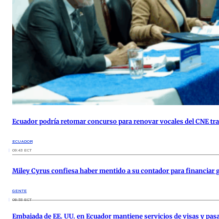
Ecuador podría retomar concurso para renovar vocales del CNE tra
ECUADOR
09:43 ECT
Miley Cyrus confiesa haber mentido a su contador para financiar 
GENTE
08:53 ECT
Embajada de EE. UU. en Ecuador mantiene servicios de visas y pas