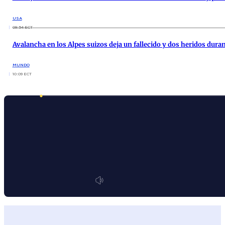
USA
09:54 ECT
Avalancha en los Alpes suizos deja un fallecido y dos heridos dura
MUNDO
10:09 ECT