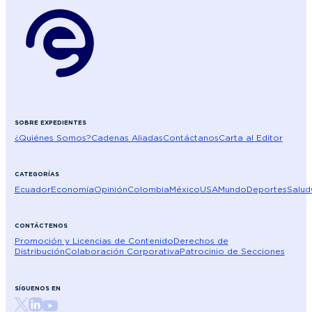
SOBRE EXPEDIENTES
¿Quiénes Somos?
Cadenas Aliadas
Contáctanos
Carta al Editor
CATEGORÍAS
Ecuador
Economía
Opinión
Colombia
México
USA
Mundo
Deportes
Salud
CONTÁCTENOS
Promoción y Licencias de Contenido
Derechos de
Distribución
Colaboración Corporativa
Patrocinio de Secciones
SÍGUENOS EN