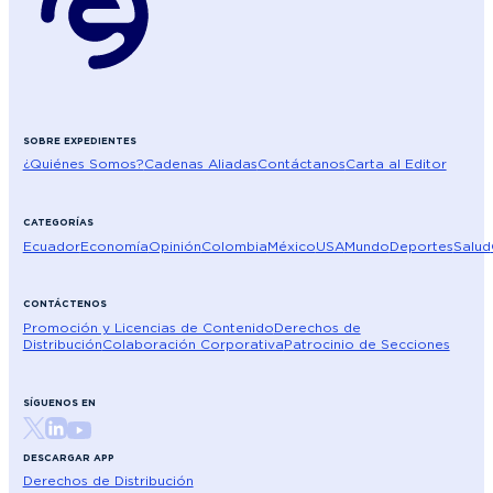
SOBRE EXPEDIENTES
¿Quiénes Somos?
Cadenas Aliadas
Contáctanos
Carta al Editor
CATEGORÍAS
Ecuador
Economía
Opinión
Colombia
México
USA
Mundo
Deportes
Salud
CONTÁCTENOS
Promoción y Licencias de Contenido
Derechos de
Distribución
Colaboración Corporativa
Patrocinio de Secciones
SÍGUENOS EN
DESCARGAR APP
Derechos de Distribución