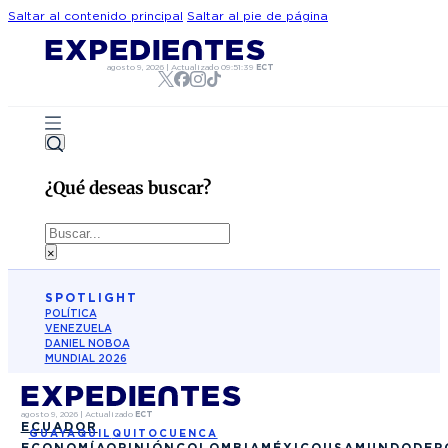
Saltar al contenido principal
Saltar al pie de página
agosto 9, 2026
|
Actualizado
09:51:39
ECT
¿Qué deseas buscar?
Buscar
×
SPOTLIGHT
POLÍTICA
VENEZUELA
DANIEL NOBOA
MUNDIAL 2026
agosto 9, 2026
|
Actualizado
ECT
ECUADOR
GUAYAQUIL
QUITO
CUENCA
ECONOMÍA
OPINIÓN
COLOMBIA
MÉXICO
USA
MUNDO
DEP