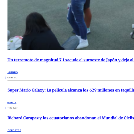
Un terremoto de magnitud 7,1 sacude el suroeste de Japón y deja a
MUNDO
08:18 ECT
Super Mario Galaxy: La película alcanza los 629 millones en taquill
GENTE
11:13 ECT
Richard Carapaz y los ecuatorianos abandonan el Mundial de Cicl
DEPORTES