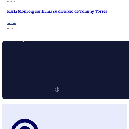
13:45 ECT
Karla Monroig confirma su divorcio de Tommy Torres
GENTE
15:35 ECT