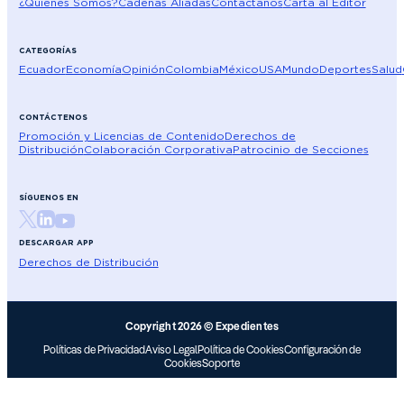
¿Quiénes Somos?
Cadenas Aliadas
Contáctanos
Carta al Editor
CATEGORÍAS
Ecuador
Economía
Opinión
Colombia
México
USA
Mundo
Deportes
Salud
CONTÁCTENOS
Promoción y Licencias de Contenido
Derechos de
Distribución
Colaboración Corporativa
Patrocinio de Secciones
SÍGUENOS EN
DESCARGAR APP
Derechos de Distribución
Copyright 2026 © Expedientes
Políticas de Privacidad
Aviso Legal
Política de Cookies
Configuración de
Cookies
Soporte