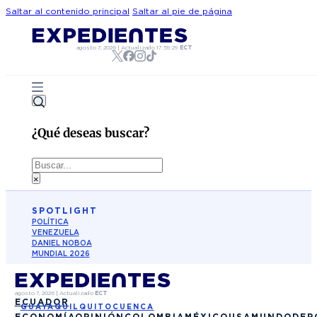
Saltar al contenido principal
Saltar al pie de página
agosto 7, 2026
|
Actualizado
17:59:29
ECT
¿Qué deseas buscar?
Buscar
×
SPOTLIGHT
POLÍTICA
VENEZUELA
DANIEL NOBOA
MUNDIAL 2026
agosto 7, 2026
|
Actualizado
ECT
ECUADOR
GUAYAQUIL
QUITO
CUENCA
ECONOMÍA
OPINIÓN
COLOMBIA
MÉXICO
USA
MUNDO
DEP