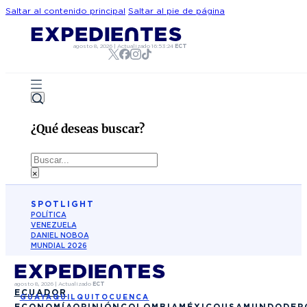
Saltar al contenido principal
Saltar al pie de página
agosto 8, 2026
|
Actualizado
16:53:24
ECT
¿Qué deseas buscar?
Buscar
×
SPOTLIGHT
POLÍTICA
VENEZUELA
DANIEL NOBOA
MUNDIAL 2026
agosto 8, 2026
|
Actualizado
ECT
ECUADOR
GUAYAQUIL
QUITO
CUENCA
ECONOMÍA
OPINIÓN
COLOMBIA
MÉXICO
USA
MUNDO
DEP