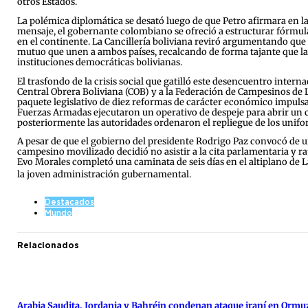
otros Estados.
La polémica diplomática se desató luego de que Petro afirmara en la 
mensaje, el gobernante colombiano se ofreció a estructurar fórmulas 
en el continente. La Cancillería boliviana reviró argumentando que 
mutuo que unen a ambos países, recalcando de forma tajante que la s
instituciones democráticas bolivianas.
El trasfondo de la crisis social que gatilló este desencuentro intern
Central Obrera Boliviana (COB) y a la Federación de Campesinos de L
paquete legislativo de diez reformas de carácter económico impulsa
Fuerzas Armadas ejecutaron un operativo de despeje para abrir un 
posteriormente las autoridades ordenaron el repliegue de los unif
A pesar de que el gobierno del presidente Rodrigo Paz convocó de ur
campesino movilizado decidió no asistir a la cita parlamentaria y rat
Evo Morales completó una caminata de seis días en el altiplano de 
la joven administración gubernamental.
Destacados
Mundo
Relacionados
Arabia Saudita, Jordania y Bahréin condenan ataque iraní en Ormu