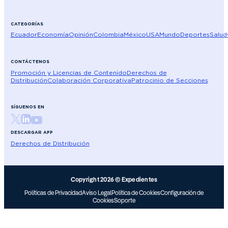
CATEGORÍAS
Ecuador
Economía
Opinión
Colombia
México
USA
Mundo
Deportes
Salud
CONTÁCTENOS
Promoción y Licencias de Contenido
Derechos de
Distribución
Colaboración Corporativa
Patrocinio de Secciones
SÍGUENOS EN
DESCARGAR APP
Derechos de Distribución
Copyright 2026 © Expedientes
Políticas de Privacidad
Aviso Legal
Política de Cookies
Configuración de
Cookies
Soporte