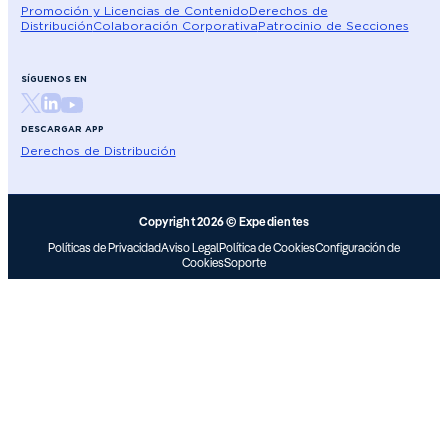
Promoción y Licencias de Contenido
Derechos de
Distribución
Colaboración Corporativa
Patrocinio de Secciones
SÍGUENOS EN
DESCARGAR APP
Derechos de Distribución
Copyright 2026 © Expedientes
Políticas de Privacidad
Aviso Legal
Política de Cookies
Configuración de
Cookies
Soporte