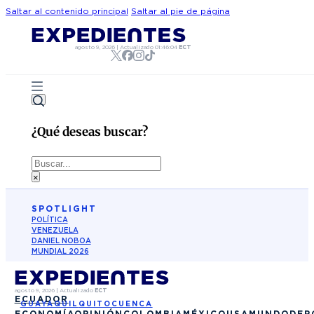
Saltar al contenido principal
Saltar al pie de página
agosto 9, 2026
|
Actualizado
01:46:04
ECT
¿Qué deseas buscar?
Buscar
×
SPOTLIGHT
POLÍTICA
VENEZUELA
DANIEL NOBOA
MUNDIAL 2026
agosto 9, 2026
|
Actualizado
ECT
ECUADOR
GUAYAQUIL
QUITO
CUENCA
ECONOMÍA
OPINIÓN
COLOMBIA
MÉXICO
USA
MUNDO
DEP