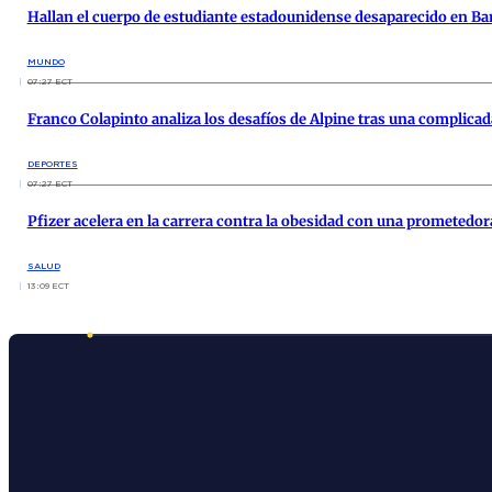
Hallan el cuerpo de estudiante estadounidense desaparecido en Ba
MUNDO
07:27 ECT
Franco Colapinto analiza los desafíos de Alpine tras una complicada
DEPORTES
07:27 ECT
Pfizer acelera en la carrera contra la obesidad con una prometedo
SALUD
13:09 ECT