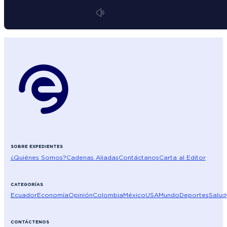
SOBRE EXPEDIENTES
¿Quiénes Somos?
Cadenas Aliadas
Contáctanos
Carta al Editor
CATEGORÍAS
Ecuador
Economía
Opinión
Colombia
México
USA
Mundo
Deportes
Salud
CONTÁCTENOS