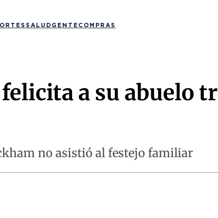
ORTES
SALUD
GENTE
COMPRAS
licita a su abuelo t
kham no asistió al festejo familiar