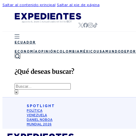
Saltar al contenido principal
Saltar al pie de página
agosto 8, 2026
|
Actualizado
01:53:10
ECT
ECUADOR
ECONOMÍA
OPINIÓN
COLOMBIA
MÉXICO
USA
MUNDO
DEPOR
¿Qué deseas buscar?
Buscar
×
SPOTLIGHT
POLÍTICA
VENEZUELA
DANIEL NOBOA
MUNDIAL 2026