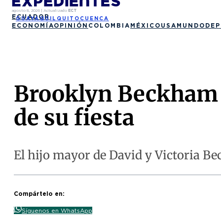
agosto 8, 2026
|
Actualizado
ECT
ECUADOR
GUAYAQUIL
QUITO
CUENCA
ECONOMÍA
OPINIÓN
COLOMBIA
MÉXICO
USA
MUNDO
DEP
Brooklyn Beckham fe
de su fiesta
El hijo mayor de David y Victoria Bec
Compártelo en:
Síguenos en WhatsApp