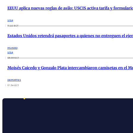
EEUU aplica nuevas reglas de asilo: USCIS activa tarifa y formulario
USA
11:22 ECT
Estados Unidos retendrá pasaportes a quienes no entreguen el ejem
MUNDO
USA
08:38 ECT
Moisés Caicedo y Gonzalo Plata intercambiaron camisetas en el M
DEPORTES
17:54 ECT