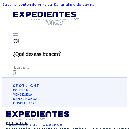
Saltar al contenido principal
Saltar al pie de página
agosto 10, 2026
|
Actualizado
19:31:32
ECT
¿Qué deseas buscar?
Buscar
×
SPOTLIGHT
POLÍTICA
VENEZUELA
DANIEL NOBOA
MUNDIAL 2026
agosto 10, 2026
|
Actualizado
ECT
ECUADOR
GUAYAQUIL
QUITO
CUENCA
ECONOMÍA
OPINIÓN
COLOMBIA
MÉXICO
USA
MUNDO
DEP