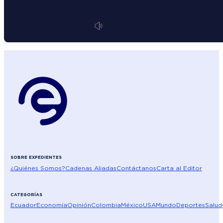
SOBRE EXPEDIENTES
¿Quiénes Somos?
Cadenas Aliadas
Contáctanos
Carta al Editor
CATEGORÍAS
Ecuador
Economía
Opinión
Colombia
México
USA
Mundo
Deportes
Salud