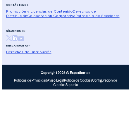
CONTÁCTENOS
Promoción y Licencias de Contenido
Derechos de
Distribución
Colaboración Corporativa
Patrocinio de Secciones
SÍGUENOS EN
DESCARGAR APP
Derechos de Distribución
Copyright 2026 © Expedientes
Políticas de Privacidad
Aviso Legal
Política de Cookies
Configuración de
Cookies
Soporte