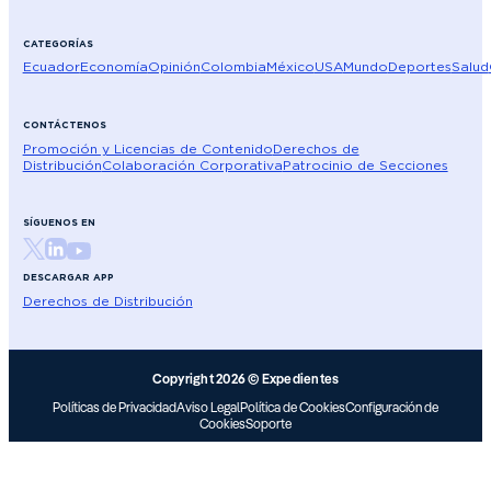
CATEGORÍAS
Ecuador
Economía
Opinión
Colombia
México
USA
Mundo
Deportes
Salud
CONTÁCTENOS
Promoción y Licencias de Contenido
Derechos de
Distribución
Colaboración Corporativa
Patrocinio de Secciones
SÍGUENOS EN
DESCARGAR APP
Derechos de Distribución
Copyright 2026 © Expedientes
Políticas de Privacidad
Aviso Legal
Política de Cookies
Configuración de
Cookies
Soporte