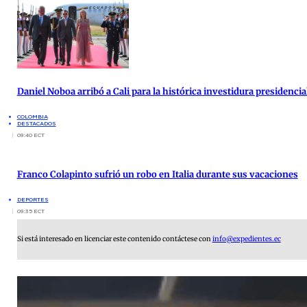
Daniel Noboa arribó a Cali para la histórica investidura presidenci
COLOMBIA
DESTACADOS
09:40 ECT
Franco Colapinto sufrió un robo en Italia durante sus vacaciones
DEPORTES
09:35 ECT
Si está interesado en licenciar este contenido contáctese con
info@expedientes.ec