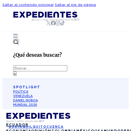
Saltar al contenido principal
Saltar al pie de página
agosto 7, 2026
|
Actualizado
15:13:48
ECT
¿Qué deseas buscar?
Buscar
×
SPOTLIGHT
POLÍTICA
VENEZUELA
DANIEL NOBOA
MUNDIAL 2026
agosto 7, 2026
|
Actualizado
ECT
ECUADOR
GUAYAQUIL
QUITO
CUENCA
ECONOMÍA
OPINIÓN
COLOMBIA
MÉXICO
USA
MUNDO
DEP