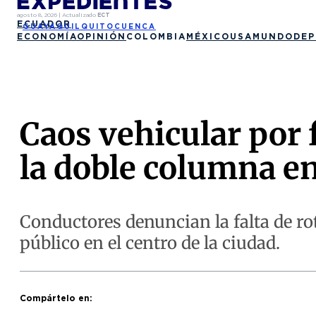
agosto 8, 2026
|
Actualizado
ECT
ECUADOR
GUAYAQUIL
QUITO
CUENCA
ECONOMÍA
OPINIÓN
COLOMBIA
MÉXICO
USA
MUNDO
DEP
Caos vehicular por 
la doble columna e
Conductores denuncian la falta de ro
público en el centro de la ciudad.
Compártelo en: