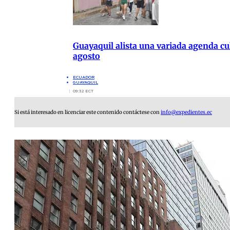
Guayaquil alista una variada agenda cul
agosto
ECUADOR
GUAYAQUIL
09:32 ECT
Si está interesado en licenciar este contenido contáctese con
info@expedientes.ec