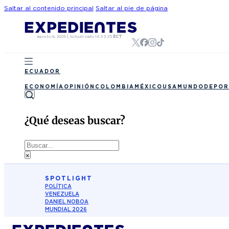
Saltar al contenido principal
Saltar al pie de página
agosto 8, 2026
|
Actualizado
14:33:25
ECT
ECUADOR
ECONOMÍA
OPINIÓN
COLOMBIA
MÉXICO
USA
MUNDO
DEPOR
¿Qué deseas buscar?
Buscar
×
SPOTLIGHT
POLÍTICA
VENEZUELA
DANIEL NOBOA
MUNDIAL 2026