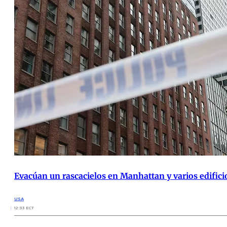
Evacúan un rascacielos en Manhattan y varios edificio
USA
12:33 ECT