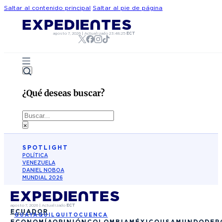
Saltar al contenido principal
Saltar al pie de página
agosto 7, 2026
|
Actualizado
23:48:25
ECT
¿Qué deseas buscar?
Buscar
×
SPOTLIGHT
POLÍTICA
VENEZUELA
DANIEL NOBOA
MUNDIAL 2026
agosto 7, 2026
|
Actualizado
ECT
ECUADOR
GUAYAQUIL
QUITO
CUENCA
ECONOMÍA
OPINIÓN
COLOMBIA
MÉXICO
USA
MUNDO
DEP