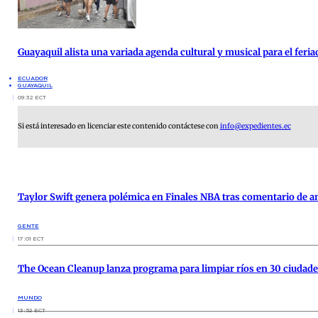
Guayaquil alista una variada agenda cultural y musical para el feria
ECUADOR
GUAYAQUIL
09:32 ECT
Si está interesado en licenciar este contenido contáctese con
info@expedientes.ec
Taylor Swift genera polémica en Finales NBA tras comentario de an
GENTE
17:01 ECT
The Ocean Cleanup lanza programa para limpiar ríos en 30 ciudade
MUNDO
13:52 ECT