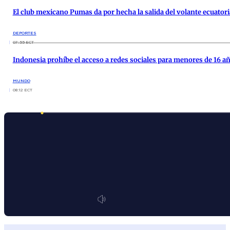
El club mexicano Pumas da por hecha la salida del volante ecuator
DEPORTES
07:55 ECT
Indonesia prohíbe el acceso a redes sociales para menores de 16 a
MUNDO
08:12 ECT