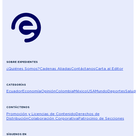
SOBRE EXPEDIENTES
¿Quiénes Somos?
Cadenas Aliadas
Contáctanos
Carta al Editor
CATEGORÍAS
Ecuador
Economía
Opinión
Colombia
México
USA
Mundo
Deportes
Salud
CONTÁCTENOS
Promoción y Licencias de Contenido
Derechos de
Distribución
Colaboración Corporativa
Patrocinio de Secciones
SÍGUENOS EN