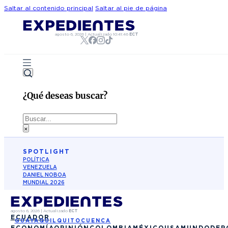
Saltar al contenido principal
Saltar al pie de página
agosto 6, 2026
|
Actualizado
10:41:46
ECT
¿Qué deseas buscar?
Buscar
×
SPOTLIGHT
POLÍTICA
VENEZUELA
DANIEL NOBOA
MUNDIAL 2026
agosto 6, 2026
|
Actualizado
ECT
ECUADOR
GUAYAQUIL
QUITO
CUENCA
ECONOMÍA
OPINIÓN
COLOMBIA
MÉXICO
USA
MUNDO
DEP