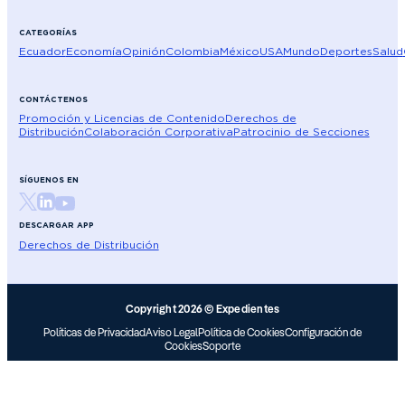
CATEGORÍAS
Ecuador
Economía
Opinión
Colombia
México
USA
Mundo
Deportes
Salud
CONTÁCTENOS
Promoción y Licencias de Contenido
Derechos de
Distribución
Colaboración Corporativa
Patrocinio de Secciones
SÍGUENOS EN
DESCARGAR APP
Derechos de Distribución
Copyright 2026 © Expedientes
Políticas de Privacidad
Aviso Legal
Política de Cookies
Configuración de
Cookies
Soporte