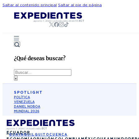
Saltar al contenido principal
Saltar al pie de página
agosto 7, 2026
|
Actualizado
22:24:55
ECT
¿Qué deseas buscar?
Buscar
×
SPOTLIGHT
POLÍTICA
VENEZUELA
DANIEL NOBOA
MUNDIAL 2026
agosto 7, 2026
|
Actualizado
ECT
ECUADOR
GUAYAQUIL
QUITO
CUENCA
ECONOMÍA
OPINIÓN
COLOMBIA
MÉXICO
USA
MUNDO
DEP