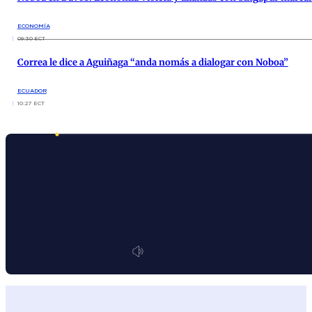
ECONOMÍA
09:30 ECT
Correa le dice a Aguiñaga “anda nomás a dialogar con Noboa”
ECUADOR
10:27 ECT