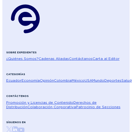
SOBRE EXPEDIENTES
¿Quiénes Somos?
Cadenas Aliadas
Contáctanos
Carta al Editor
CATEGORÍAS
Ecuador
Economía
Opinión
Colombia
México
USA
Mundo
Deportes
Salud
CONTÁCTENOS
Promoción y Licencias de Contenido
Derechos de
Distribución
Colaboración Corporativa
Patrocinio de Secciones
SÍGUENOS EN