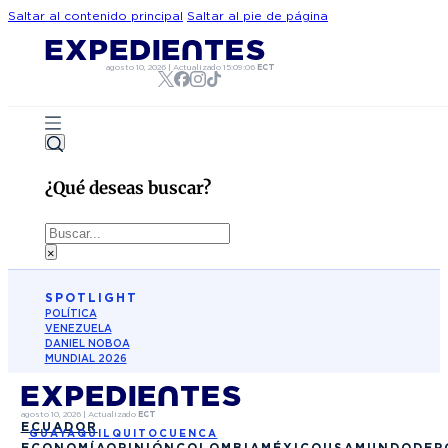
Saltar al contenido principal
Saltar al pie de página
agosto 10, 2026
|
Actualizado
15:09:06
ECT
¿Qué deseas buscar?
Buscar
×
SPOTLIGHT
POLÍTICA
VENEZUELA
DANIEL NOBOA
MUNDIAL 2026
agosto 10, 2026
|
Actualizado
ECT
ECUADOR
GUAYAQUIL
QUITO
CUENCA
ECONOMÍA
OPINIÓN
COLOMBIA
MÉXICO
USA
MUNDO
DEP