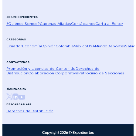
SOBRE EXPEDIENTES
¿Quiénes Somos?
Cadenas Aliadas
Contáctanos
Carta al Editor
CATEGORÍAS
Ecuador
Economía
Opinión
Colombia
México
USA
Mundo
Deportes
Salud
CONTÁCTENOS
Promoción y Licencias de Contenido
Derechos de
Distribución
Colaboración Corporativa
Patrocinio de Secciones
SÍGUENOS EN
DESCARGAR APP
Derechos de Distribución
Copyright 2026 © Expedientes