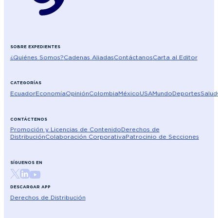
SOBRE EXPEDIENTES
¿Quiénes Somos?
Cadenas Aliadas
Contáctanos
Carta al Editor
CATEGORÍAS
Ecuador
Economía
Opinión
Colombia
México
USA
Mundo
Deportes
Salud
CONTÁCTENOS
Promoción y Licencias de Contenido
Derechos de
Distribución
Colaboración Corporativa
Patrocinio de Secciones
SÍGUENOS EN
DESCARGAR APP
Derechos de Distribución