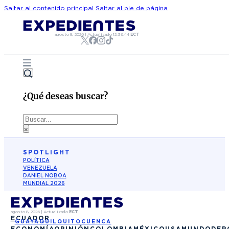
Saltar al contenido principal
Saltar al pie de página
agosto 8, 2026
|
Actualizado
12:36:44
ECT
¿Qué deseas buscar?
Buscar
×
SPOTLIGHT
POLÍTICA
VENEZUELA
DANIEL NOBOA
MUNDIAL 2026
agosto 8, 2026
|
Actualizado
ECT
ECUADOR
GUAYAQUIL
QUITO
CUENCA
ECONOMÍA
OPINIÓN
COLOMBIA
MÉXICO
USA
MUNDO
DEP