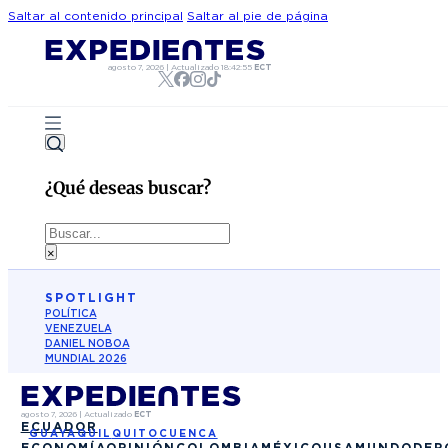
Saltar al contenido principal
Saltar al pie de página
agosto 7, 2026
|
Actualizado
18:42:55
ECT
¿Qué deseas buscar?
Buscar
×
SPOTLIGHT
POLÍTICA
VENEZUELA
DANIEL NOBOA
MUNDIAL 2026
agosto 7, 2026
|
Actualizado
ECT
ECUADOR
GUAYAQUIL
QUITO
CUENCA
ECONOMÍA
OPINIÓN
COLOMBIA
MÉXICO
USA
MUNDO
DEP