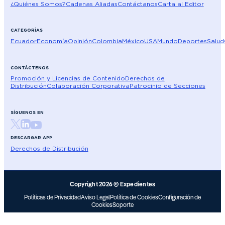
¿Quiénes Somos?
Cadenas Aliadas
Contáctanos
Carta al Editor
CATEGORÍAS
Ecuador
Economía
Opinión
Colombia
México
USA
Mundo
Deportes
Salud
CONTÁCTENOS
Promoción y Licencias de Contenido
Derechos de
Distribución
Colaboración Corporativa
Patrocinio de Secciones
SÍGUENOS EN
DESCARGAR APP
Derechos de Distribución
Copyright 2026 © Expedientes
Políticas de Privacidad
Aviso Legal
Política de Cookies
Configuración de
Cookies
Soporte