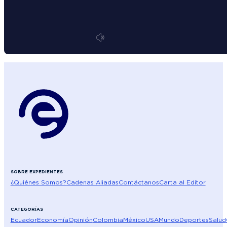
SOBRE EXPEDIENTES
¿Quiénes Somos?
Cadenas Aliadas
Contáctanos
Carta al Editor
CATEGORÍAS
Ecuador
Economía
Opinión
Colombia
México
USA
Mundo
Deportes
Salud