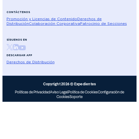
CONTÁCTENOS
Promoción y Licencias de Contenido
Derechos de
Distribución
Colaboración Corporativa
Patrocinio de Secciones
SÍGUENOS EN
DESCARGAR APP
Derechos de Distribución
Copyright 2026 © Expedientes
Políticas de Privacidad
Aviso Legal
Política de Cookies
Configuración de
Cookies
Soporte