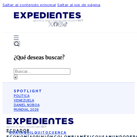
Saltar al contenido principal
Saltar al pie de página
agosto 6, 2026
|
Actualizado
01:24:05
ECT
¿Qué deseas buscar?
Buscar
×
SPOTLIGHT
POLÍTICA
VENEZUELA
DANIEL NOBOA
MUNDIAL 2026
agosto 6, 2026
|
Actualizado
ECT
ECUADOR
GUAYAQUIL
QUITO
CUENCA
ECONOMÍA
OPINIÓN
COLOMBIA
MÉXICO
USA
MUNDO
DEP