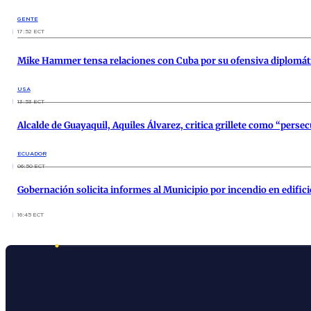
GENTE
17:52 ECT
Mike Hammer tensa relaciones con Cuba por su ofensiva diplomát
USA
13:53 ECT
Alcalde de Guayaquil, Aquiles Álvarez, critica grillete como “persec
ECUADOR
06:50 ECT
Gobernación solicita informes al Municipio por incendio en edific
16:45 ECT