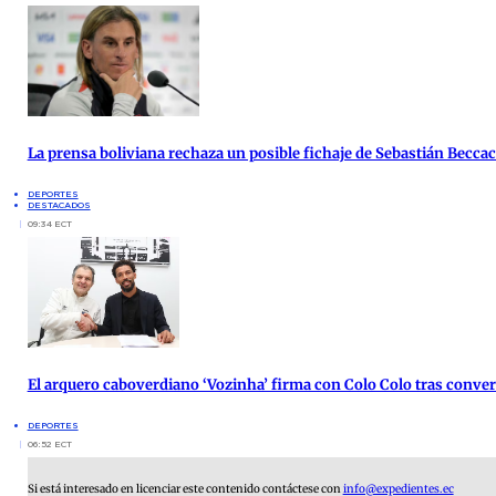
La prensa boliviana rechaza un posible fichaje de Sebastián Beccace
DEPORTES
DESTACADOS
09:34 ECT
El arquero caboverdiano ‘Vozinha’ firma con Colo Colo tras conver
DEPORTES
06:52 ECT
Si está interesado en licenciar este contenido contáctese con
info@expedientes.ec