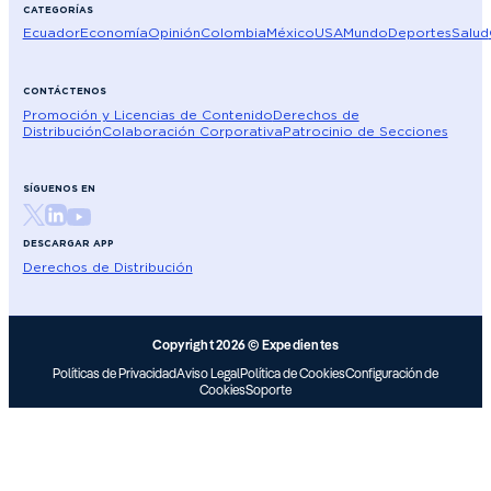
CATEGORÍAS
Ecuador
Economía
Opinión
Colombia
México
USA
Mundo
Deportes
Salud
CONTÁCTENOS
Promoción y Licencias de Contenido
Derechos de
Distribución
Colaboración Corporativa
Patrocinio de Secciones
SÍGUENOS EN
DESCARGAR APP
Derechos de Distribución
Copyright 2026 © Expedientes
Políticas de Privacidad
Aviso Legal
Política de Cookies
Configuración de
Cookies
Soporte