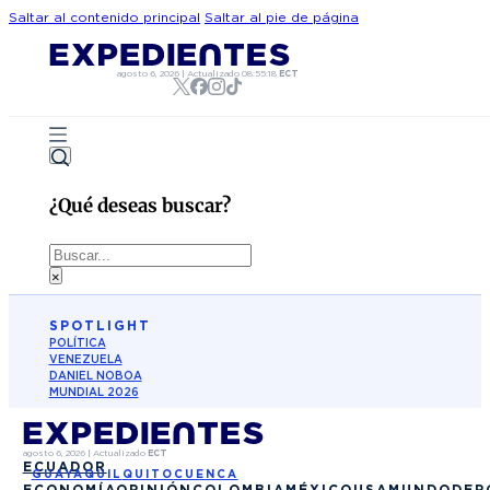
Saltar al contenido principal
Saltar al pie de página
agosto 6, 2026
|
Actualizado
08:55:18
ECT
¿Qué deseas buscar?
Buscar
×
SPOTLIGHT
POLÍTICA
VENEZUELA
DANIEL NOBOA
MUNDIAL 2026
agosto 6, 2026
|
Actualizado
ECT
ECUADOR
GUAYAQUIL
QUITO
CUENCA
ECONOMÍA
OPINIÓN
COLOMBIA
MÉXICO
USA
MUNDO
DEP