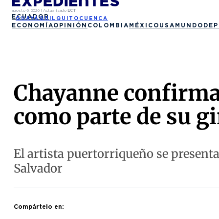
agosto 6, 2026
|
Actualizado
ECT
ECUADOR
GUAYAQUIL
QUITO
CUENCA
ECONOMÍA
OPINIÓN
COLOMBIA
MÉXICO
USA
MUNDO
DEP
Chayanne confirma 
como parte de su gi
El artista puertorriqueño se present
Salvador
Compártelo en: