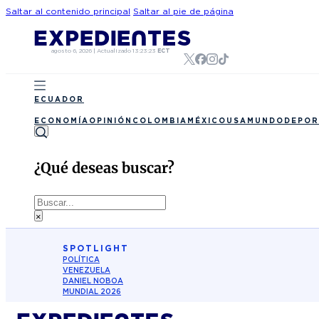
Saltar al contenido principal
Saltar al pie de página
agosto 6, 2026
|
Actualizado
13:23:23
ECT
ECUADOR
ECONOMÍA
OPINIÓN
COLOMBIA
MÉXICO
USA
MUNDO
DEPOR
¿Qué deseas buscar?
Buscar
×
SPOTLIGHT
POLÍTICA
VENEZUELA
DANIEL NOBOA
MUNDIAL 2026