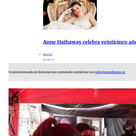
Anne Hathaway celebra veinticinco años
GENTE
06:56 ECT
Si está interesado en licenciar este contenido contáctese con
info@expedientes.ec