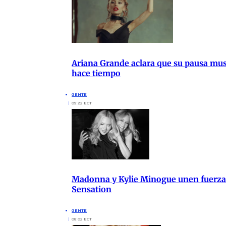
Ariana Grande aclara que su pausa music
hace tiempo
GENTE
09:22 ECT
Madonna y Kylie Minogue unen fuerzas
Sensation
GENTE
08:02 ECT